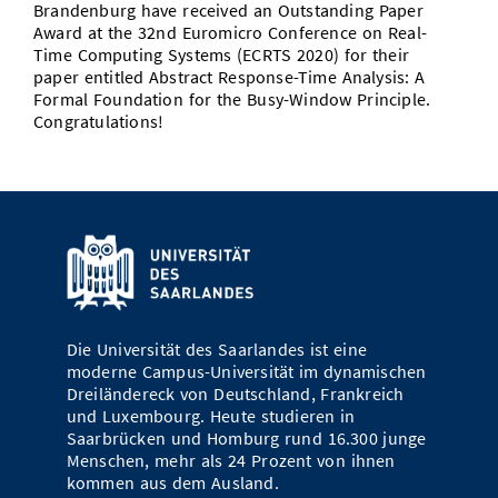
Brandenburg have received an Outstanding Paper
Vom Studium in den Beruf
Bibliothek
Study Scheduler
Start-ups
Award at the 32nd Euromicro Conference on Real-
IT-Themenabend
Ranking
Preise, Auszeichnungen und Förderungen
Anfahrt
Time Computing Systems (ECRTS 2020) for their
Open Science/Open Access
paper entitled Abstract Response-Time Analysis: A
Zahlen & Fakten
Kontakt
AnsprechpartnerInnen, Personen, Forschungsgruppen
Formal Foundation for the Busy-Window Principle.
Congratulations!
SIC Merchandise
Termine, Vorträge und Veranstaltungen
SIC Podcast
Alumni
Die Universität des Saarlandes ist eine
moderne Campus-Universität im dynamischen
Dreiländereck von Deutschland, Frankreich
und Luxembourg. Heute studieren in
Saarbrücken und Homburg rund 16.300 junge
Menschen, mehr als 24 Prozent von ihnen
kommen aus dem Ausland.