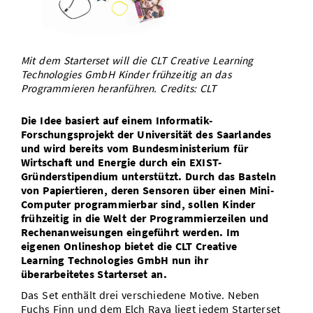
Vom Studium in den Beruf
Bibliothek
Study Scheduler
Start-ups
IT-Themenabend
Ranking
Preise, Auszeichnungen und Förderungen
Anfahrt
Open Science/Open Access
Zahlen & Fakten
Kontakt
AnsprechpartnerInnen, Personen, Forschungsgruppen
Mit dem Starterset will die CLT Creative Learning
Technologies GmbH Kinder frühzeitig an das
SIC Merchandise
Termine, Vorträge und Veranstaltungen
Programmieren heranführen. Credits: CLT
SIC Podcast
Alumni
Die Idee basiert auf einem Informatik-
Forschungsprojekt der Universität des Saarlandes
und wird bereits
vom Bundesministerium für
Wirtschaft und Energie durch ein EXIST-
Gründerstipendium unterstützt. Durch das Basteln
von Papiertieren, deren Sensoren über einen Mini-
Computer programmierbar sind, sollen Kinder
frühzeitig in die Welt der Programmierzeilen und
Rechenanweisungen eingeführt werden. Im
eigenen Onlineshop bietet die CLT Creative
Learning Technologies GmbH nun ihr
überarbeitetes Starterset an.
Das Set enthält drei verschiedene Motive. Neben
Fuchs Finn und dem Elch Raya liegt jedem Starterset