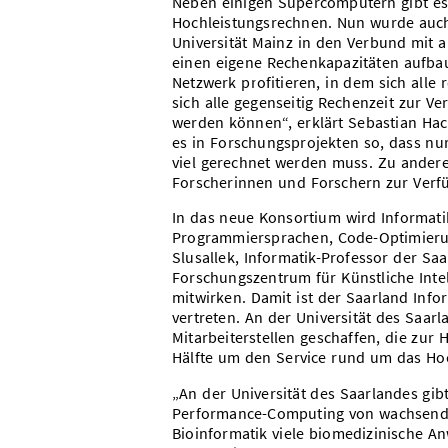
Neben einigen Supercomputern gibt es 
Hochleistungsrechnen. Nun wurde auc
Universität Mainz in den Verbund mit 
einen eigene Rechenkapazitäten aufb
Netzwerk profitieren, in dem sich all
sich alle gegenseitig Rechenzeit zur V
werden können“, erklärt Sebastian Hack
es in Forschungsprojekten so, dass nu
viel gerechnet werden muss. Zu ande
Forscherinnen und Forschern zur Verfü
In das neue Konsortium wird Informat
Programmiersprachen, Code-Optimieru
Slusallek, Informatik-Professor der Sa
Forschungszentrum für Künstliche Intel
mitwirken. Damit ist der Saarland Inf
vertreten. An der Universität des Sa
Mitarbeiterstellen geschaffen, die zur 
Hälfte um den Service rund um das H
„An der Universität des Saarlandes gib
Performance-Computing von wachsender
Bioinformatik viele biomedizinische 