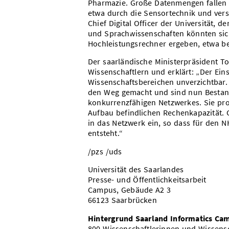
Pharmazie. Große Datenmengen fallen 
etwa durch die Sensortechnik und vers
Chief Digital Officer der Universität, d
und Sprachwissenschaften könnten sic
Hochleistungsrechner ergeben, etwa b
Der saarländische Ministerpräsident To
Wissenschaftlern und erklärt: „Der Eins
Wissenschaftsbereichen unverzichtbar. 
den Weg gemacht und sind nun Bestandt
konkurrenzfähigen Netzwerkes. Sie pr
Aufbau befindlichen Rechenkapazität. 
in das Netzwerk ein, so dass für den 
entsteht.“
/pzs /uds
Universität des Saarlandes
Presse- und Öffentlichkeitsarbeit
Campus, Gebäude A2 3
66123 Saarbrücken
Hintergrund Saarland Informatics Ca
800 Wissenschaftlerinnen und Wissens