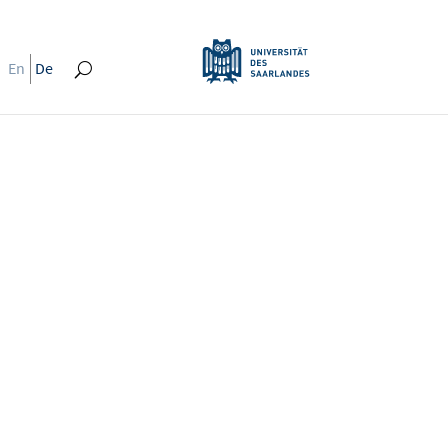
En
De