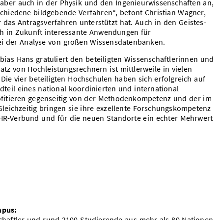
aber auch in der Physik und den Ingenieurwissenschaften an,
chiedene bildgebende Verfahren“, betont Christian Wagner,
er das Antragsverfahren unterstützt hat. Auch in den Geistes-
h in Zukunft interessante Anwendungen für
ei der Analyse von großen Wissensdatenbanken.
bias Hans gratuliert den beteiligten Wissenschaftlerinnen und
atz von Hochleistungsrechnern ist mittlerweile in vielen
Die vier beteiligten Hochschulen haben sich erfolgreich auf
eil eines national koordinierten und international
ofitieren gegenseitig von der Methodenkompetenz und der im
Gleichzeitig bringen sie ihre exzellente Forschungskompetenz
NHR-Verbund und für die neuen Standorte ein echter Mehrwert
mpus:
chaftler und rund 2100 Studierende aus mehr als 80 Nationen