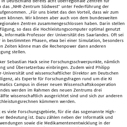
in Deutschland bereits acht überregionale Zentren für
h das „NHR-Zentrum Südwest“ unter Federführung der
aufgenommen. „Für uns bietet das den Vorteil, dass wir zum
auen können. Wir können aber auch von dem bundesweiten
e regionalen Zentren zusammengeschlossen haben. Darin stellen
erfügung, so dass die Hochleistungscomputer optimal genutzt
, Informatik-Professor der Universität des Saarlandes. Oft sei
r in bestimmten Phasen, etwa bei einer Simulation, besonders
ren Zeiten könne man die Rechenpower dann anderen
gung stellen.
iker Sebastian Hack seine Forschungsschwerpunkte, nämlich
ng und Übersetzerbau einbringen. Zudem wird Philipp
ar-Universität und wissenschaftlicher Direktor am Deutschen
ligenz, als Experte für Forschungsfragen rund um die KI
ormatics Campus in dieser neuen Wissenschaftskooperation
arlandes werden im Rahmen des neuen Zentrums drei
Hälfte wissenschaftlich ausgerichtet sind und sich zur anderen
ochleistungsrechnen kümmern werden.
t es viele Forschungsgebiete, für die das sogenannte High-
 Bedeutung ist. Dazu zählen neben der Informatik und
Anwendungen sowie die Medikamentenentwicklung in der