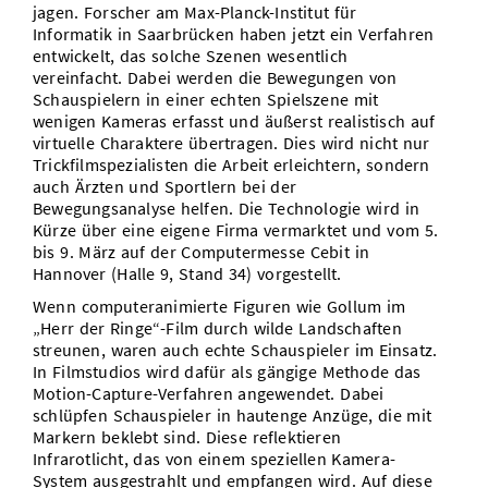
jagen. Forscher am Max-Planck-Institut für
Vom Studium in den Beruf
Bibliothek
Study Scheduler
Start-ups
IT-Themenabend
Ranking
Informatik in Saarbrücken haben jetzt ein Verfahren
Preise, Auszeichnungen und Förderungen
Anfahrt
entwickelt, das solche Szenen wesentlich
Open Science/Open Access
vereinfacht. Dabei werden die Bewegungen von
Zahlen & Fakten
Kontakt
AnsprechpartnerInnen, Personen, Forschungsgruppen
Schauspielern in einer echten Spielszene mit
wenigen Kameras erfasst und äußerst realistisch auf
SIC Merchandise
Termine, Vorträge und Veranstaltungen
virtuelle Charaktere übertragen. Dies wird nicht nur
Trickfilmspezialisten die Arbeit erleichtern, sondern
SIC Podcast
Alumni
auch Ärzten und Sportlern bei der
Bewegungsanalyse helfen. Die Technologie wird in
Kürze über eine eigene Firma vermarktet und vom 5.
bis 9. März auf der Computermesse Cebit in
Hannover (Halle 9, Stand 34) vorgestellt.
Wenn computeranimierte Figuren wie Gollum im
„Herr der Ringe“-Film durch wilde Landschaften
streunen, waren auch echte Schauspieler im Einsatz.
In Filmstudios wird dafür als gängige Methode das
Motion-Capture-Verfahren angewendet. Dabei
schlüpfen Schauspieler in hautenge Anzüge, die mit
Markern beklebt sind. Diese reflektieren
Infrarotlicht, das von einem speziellen Kamera-
System ausgestrahlt und empfangen wird. Auf diese