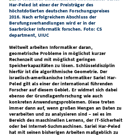
Vom Studium in den Beruf
Bibliothek
Study Scheduler
Start-ups
IT-Themenabend
Ranking
Preise, Auszeichnungen und Förderungen
Anfahrt
Open Science/Open Access
Zahlen & Fakten
Kontakt
AnsprechpartnerInnen, Personen, Forschungsgruppen
SIC Merchandise
Termine, Vorträge und Veranstaltungen
Weltweit arbeiten Informatiker daran,
SIC Podcast
Alumni
geometrische Probleme in möglichst kurzer
Rechenzeit und mit möglichst geringen
Speicherkapazitäten zu lösen. Schlüsseldisziplin
hierfür ist die algorithmische Geometrie. Der
israelisch-amerikanische Informatiker Sariel Har-
Peled gilt als einer der international führenden
Forscher auf diesem Gebiet. Er widmet sich dabei
ebenso der Grundlagenforschung wie auch
konkreten Anwendungsproblemen. Diese treten
immer dann auf, wenn großen Mengen an Daten zu
verarbeiten und zu analysieren sind – sei es im
Bereich des maschinellen Lernens, der IT-Sicherheit
oder bei Internet-Suchmaschinen. Sariel Har-Peled
hat mit seinen bisherigen Arbeiten maßgeblich zu