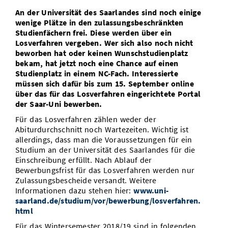
Vom Studium in den Beruf
Bibliothek
An der Universität des Saarlandes sind noch einige
Study Scheduler
Start-ups
IT-Themenabend
Ranking
Preise, Auszeichnungen und Förderungen
Anfahrt
wenige Plätze in den zulassungsbeschränkten
Open Science/Open Access
Studienfächern frei. Diese werden über ein
Zahlen & Fakten
Kontakt
AnsprechpartnerInnen, Personen, Forschungsgruppen
Losverfahren vergeben. Wer sich also noch nicht
beworben hat oder keinen Wunschstudienplatz
SIC Merchandise
bekam, hat jetzt noch eine Chance auf einen
Termine, Vorträge und Veranstaltungen
Studienplatz in einem NC-Fach. Interessierte
SIC Podcast
müssen sich dafür bis zum 15. September online
Alumni
über das für das Losverfahren eingerichtete Portal
der Saar-Uni bewerben.
Für das Losverfahren zählen weder der
Abiturdurchschnitt noch Wartezeiten. Wichtig ist
allerdings, dass man die Voraussetzungen für ein
Studium an der Universität des Saarlandes für die
Einschreibung erfüllt. Nach Ablauf der
Bewerbungsfrist für das Losverfahren werden nur
Zulassungsbescheide versandt. Weitere
Informationen dazu stehen hier:
www.uni-
saarland.de/studium/vor/bewerbung/losverfahren.
html
Für das Wintersemester 2018/19 sind in folgenden