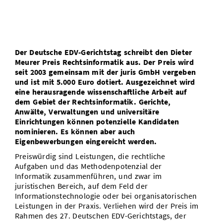
Vom Studium in den Beruf
Bibliothek
Study Scheduler
Start-ups
IT-Themenabend
Ranking
Preise, Auszeichnungen und Förderungen
Anfahrt
Open Science/Open Access
Zahlen & Fakten
Kontakt
AnsprechpartnerInnen, Personen, Forschungsgruppen
Der Deutsche EDV-Gerichtstag schreibt den Dieter
SIC Merchandise
Termine, Vorträge und Veranstaltungen
Meurer Preis Rechtsinformatik aus. Der Preis wird
seit 2003 gemeinsam mit der juris GmbH vergeben
SIC Podcast
und ist mit 5.000 Euro dotiert. Ausgezeichnet wird
Alumni
eine herausragende wissenschaftliche Arbeit auf
dem Gebiet der Rechtsinformatik. Gerichte,
Anwälte, Verwaltungen und universitäre
Einrichtungen können potenzielle Kandidaten
nominieren. Es können aber auch
Eigenbewerbungen eingereicht werden.
Preiswürdig sind Leistungen, die rechtliche
Aufgaben und das Methodenpotenzial der
Informatik zusammenführen, und zwar im
juristischen Bereich, auf dem Feld der
Informationstechnologie oder bei organisatorischen
Leistungen in der Praxis. Verliehen wird der Preis im
Rahmen des 27. Deutschen EDV-Gerichtstags, der