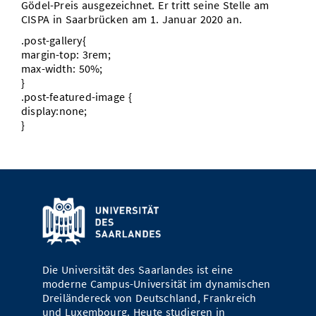
Gödel-Preis ausgezeichnet. Er tritt seine Stelle am
CISPA in Saarbrücken am 1. Januar 2020 an.
.post-gallery{
margin-top: 3rem;
max-width: 50%;
}
.post-featured-image {
display:none;
}
Die Universität des Saarlandes ist eine
moderne Campus-Universität im dynamischen
Dreiländereck von Deutschland, Frankreich
und Luxembourg. Heute studieren in