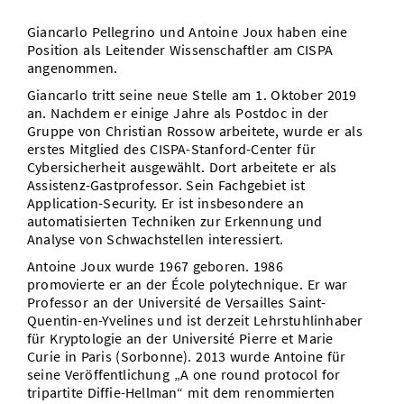
Vom Studium in den Beruf
Bibliothek
Study Scheduler
Start-ups
IT-Themenabend
Ranking
Giancarlo Pellegrino und Antoine Joux haben eine
Preise, Auszeichnungen und Förderungen
Anfahrt
Position als Leitender Wissenschaftler am CISPA
Open Science/Open Access
Zahlen & Fakten
angenommen.
Kontakt
AnsprechpartnerInnen, Personen, Forschungsgruppen
Giancarlo tritt seine neue Stelle am 1. Oktober 2019
SIC Merchandise
Termine, Vorträge und Veranstaltungen
an. Nachdem er einige Jahre als Postdoc in der
Gruppe von Christian Rossow arbeitete, wurde er als
SIC Podcast
erstes Mitglied des CISPA-Stanford-Center für
Alumni
Cybersicherheit ausgewählt. Dort arbeitete er als
Assistenz-Gastprofessor. Sein Fachgebiet ist
Application-Security. Er ist insbesondere an
automatisierten Techniken zur Erkennung und
Analyse von Schwachstellen interessiert.
Antoine Joux wurde 1967 geboren. 1986
promovierte er an der École polytechnique. Er war
Professor an der Université de Versailles Saint-
Quentin-en-Yvelines und ist derzeit Lehrstuhlinhaber
für Kryptologie an der Université Pierre et Marie
Curie in Paris (Sorbonne). 2013 wurde Antoine für
seine Veröffentlichung „A one round protocol for
tripartite Diffie-Hellman“ mit dem renommierten