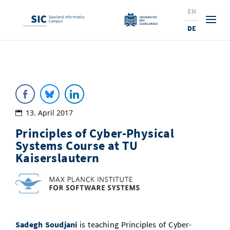
EN
DE
Studium
Forschung
Interessierte & BewerberInnen
Wirtschaft
Studierende
Institute & Forschungsthemen
Studienangebot
13. April 2017
Principles of Cyber-Physical
Angebote für SchülerInnen
News
Service
Karrierewege
Technologietransfer
Aktuelle Semesterinfos
Forschungsinstitutionen
Systems Course at TU
10 Gründe für den SIC
Über Uns
Beratung für Studierende
Ranking
Kaiserslautern
News
News & Termine
Service und Support
Promotion
Innovationsstandort
NEU: Internationale Studiengänge
Lehrveranstaltungen & AnsprechpartnerInnen
Forschungsfelder
Saarland Informatics Campus
ProfessorInnen
Gründen & Investieren
Expertise am SIC
Preise, Auszeichnungen und Förderungen
Forschungshighlights
Neu am SIC?
Semestertermine & Klausuren
ProfessorInnen
Stellenangebote
Stellenangebote
Kooperieren & Investieren
Marketing & Öffentlichkeitsarbeit
Forschungshighlights
Termine, Vorträge und Veranstaltungen
Standort
Prüfungsangelegenheiten
Forschungsgruppen
Bibliothek
Forschungsinstitutionen
Termine, Vorträge und Veranstaltungen
Pressemeldungen
Forschungsinstitutionen
Sadegh Soudjani
is teaching Principles of Cyber-
Kontakte & Anfahrt
Pressespiegel