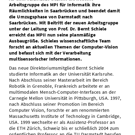
Arbeitsgruppe des MPI für Informatik ihre
Vom Studium in den Beruf
Bibliothek
Study Scheduler
Start-ups
IT-Themenabend
Ranking
Räumlichkeiten in Saarbrücken und beendet damit
Preise, Auszeichnungen und Förderungen
Anfahrt
die Umzugsphase von Darmstadt nach
Open Science/Open Access
Zahlen & Fakten
Saarbrücken. Mit Beitritt der neuen Arbeitsgruppe
Kontakt
AnsprechpartnerInnen, Personen, Forschungsgruppen
unter der Leitung von Prof. Dr. Bernt Schiele
erreicht das MPII nun seine planmäßige
SIC Merchandise
Termine, Vorträge und Veranstaltungen
Ausbaugröße. Schieles wissenschaftliche Team
forscht an aktuellen Themen der Computer-Vision
SIC Podcast
Alumni
und befasst sich mit der Verarbeitung
multisensorischer Informationen.
Das neue Direktoriumsmitglied Bernt Schiele
studierte Informatik an der Universität Karlsruhe.
Nach Abschluss seiner Masterarbeit im Bereich
Robotik in Grenoble, Frankreich arbeitete er an
multimodalen Mensch-Computer-Interfaces an der
Carnegie Mellon Universität in Pittsburgh, USA. 1997,
nach Abschluss seiner Promotion im Bereich
Computer Vision, forschte er am renommierten
Massachusetts Institute of Technology in Cambridge,
USA. 1999 wechselte er als Assistenz-Professor an
die ETH Zürich, Schweiz bis er schließlich 2004 zum
ordentlichen Professor an die TU Darmstadt berufen