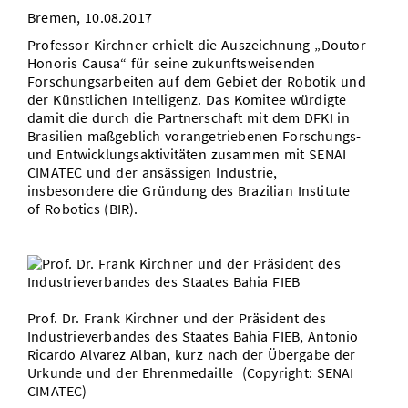
Bremen, 10.08.2017
Vom Studium in den Beruf
Bibliothek
Study Scheduler
Start-ups
IT-Themenabend
Ranking
Preise, Auszeichnungen und Förderungen
Anfahrt
Professor Kirchner erhielt die Auszeichnung „Doutor
Open Science/Open Access
Honoris Causa“ für seine zukunftsweisenden
Zahlen & Fakten
Kontakt
AnsprechpartnerInnen, Personen, Forschungsgruppen
Forschungsarbeiten auf dem Gebiet der Robotik und
der Künstlichen Intelligenz. Das Komitee würdigte
SIC Merchandise
Termine, Vorträge und Veranstaltungen
damit die durch die Partnerschaft mit dem DFKI in
Brasilien maßgeblich vorangetriebenen Forschungs-
SIC Podcast
Alumni
und Entwicklungsaktivitäten zusammen mit SENAI
CIMATEC und der ansässigen Industrie,
insbesondere die Gründung des Brazilian Institute
of Robotics (BIR).
Prof. Dr. Frank Kirchner und der Präsident des
Industrieverbandes des Staates Bahia FIEB, Antonio
Ricardo Alvarez Alban, kurz nach der Übergabe der
Urkunde und der Ehrenmedaille (Copyright: SENAI
CIMATEC)