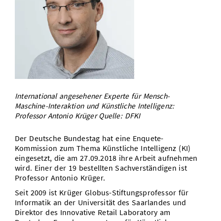
Vom Studium in den Beruf
Bibliothek
Study Scheduler
Start-ups
IT-Themenabend
Ranking
Preise, Auszeichnungen und Förderungen
Anfahrt
Open Science/Open Access
Zahlen & Fakten
Kontakt
AnsprechpartnerInnen, Personen, Forschungsgruppen
SIC Merchandise
Termine, Vorträge und Veranstaltungen
SIC Podcast
Alumni
International angesehener Experte für Mensch-
Maschine-Interaktion und Künstliche Intelligenz:
Professor Antonio Krüger Quelle: DFKI
Der Deutsche Bundestag hat eine Enquete-
Kommission zum Thema Künstliche Intelligenz (KI)
eingesetzt, die am 27.09.2018 ihre Arbeit aufnehmen
wird. Einer der 19 bestellten Sachverständigen ist
Professor Antonio Krüger.
Seit 2009 ist Krüger Globus-Stiftungsprofessor für
Informatik an der Universität des Saarlandes und
Direktor des Innovative Retail Laboratory am