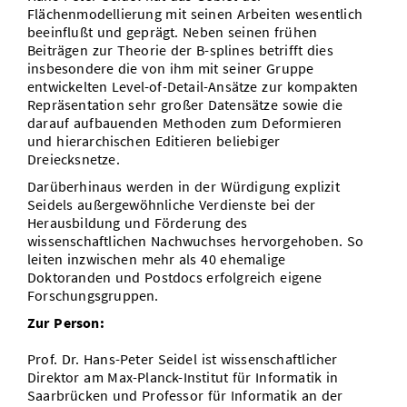
Flächenmodellierung mit seinen Arbeiten wesentlich
Vom Studium in den Beruf
Bibliothek
Study Scheduler
Start-ups
IT-Themenabend
Ranking
beeinflußt und geprägt. Neben seinen frühen
Preise, Auszeichnungen und Förderungen
Anfahrt
Beiträgen zur Theorie der B-splines betrifft dies
Open Science/Open Access
Zahlen & Fakten
insbesondere die von ihm mit seiner Gruppe
Kontakt
AnsprechpartnerInnen, Personen, Forschungsgruppen
entwickelten Level-of-Detail-Ansätze zur kompakten
Repräsentation sehr großer Datensätze sowie die
SIC Merchandise
Termine, Vorträge und Veranstaltungen
darauf aufbauenden Methoden zum Deformieren
und hierarchischen Editieren beliebiger
SIC Podcast
Alumni
Dreiecksnetze.
Darüberhinaus werden in der Würdigung explizit
Seidels außergewöhnliche Verdienste bei der
Herausbildung und Förderung des
wissenschaftlichen Nachwuchses hervorgehoben. So
leiten inzwischen mehr als 40 ehemalige
Doktoranden und Postdocs erfolgreich eigene
Forschungsgruppen.
Zur Person:
Prof. Dr. Hans-Peter Seidel ist wissenschaftlicher
Direktor am Max-Planck-Institut für Informatik in
Saarbrücken und Professor für Informatik an der