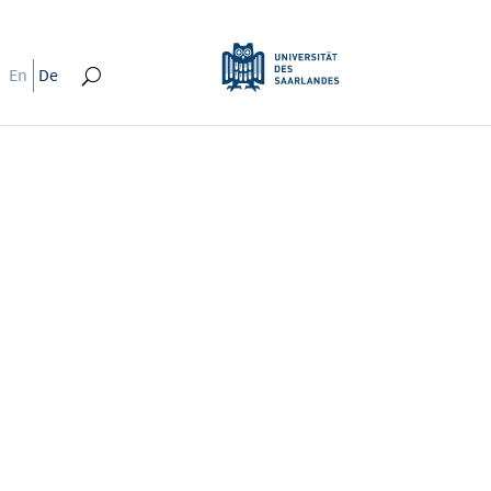
En
De