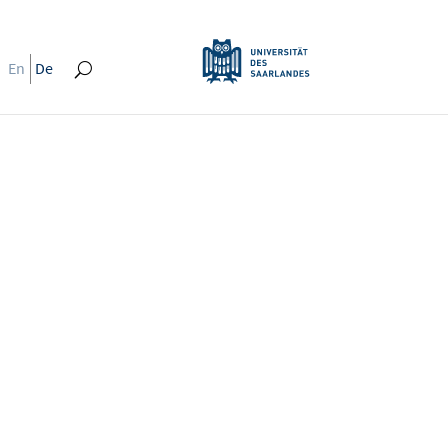
En
De