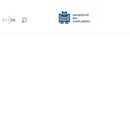
En
De