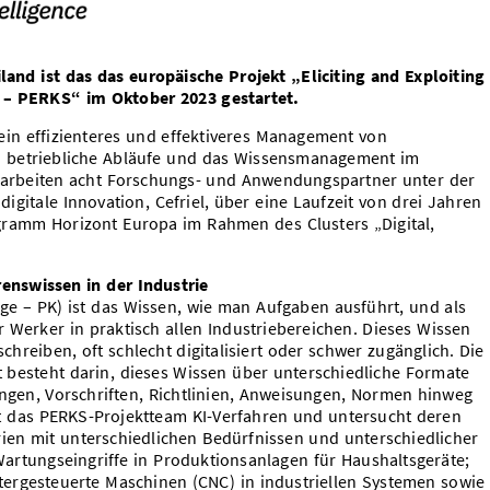
iland ist das das europäische Projekt „Eliciting and Exploiting
 – PERKS“ im Oktober 2023 gestartet.
 ein effizienteres und effektiveres Management von
o betriebliche Abläufe und das Wissensmanagement im
arbeiten acht Forschungs- und Anwendungspartner unter der
digitale Innovation, Cefriel, über eine Laufzeit von drei Jahren
amm Horizont Europa im Rahmen des Clusters „Digital,
enswissen in der Industrie
e – PK) ist das Wissen, wie man Aufgaben ausführt, und als
r Werker in praktisch allen Industriebereichen. Dieses Wissen
chreiben, oft schlecht digitalisiert oder schwer zugänglich. Die
esteht darin, dieses Wissen über unterschiedliche Formate
gen, Vorschriften, Richtlinien, Anweisungen, Normen hinweg
t das PERKS-Projektteam KI-Verfahren und untersucht deren
rien mit unterschiedlichen Bedürfnissen und unterschiedlicher
Wartungseingriffe in Produktionsanlagen für Haushaltsgeräte;
ergesteuerte Maschinen (CNC) in industriellen Systemen sowie