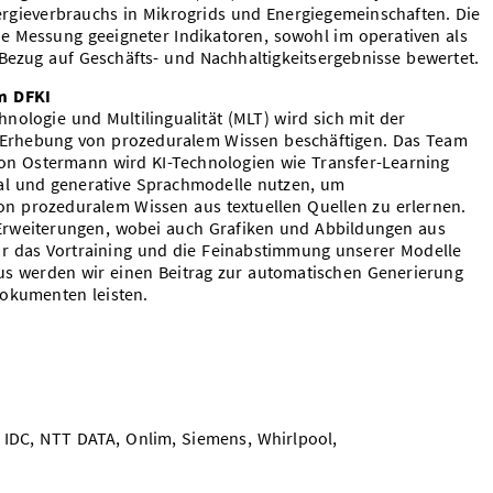
nergieverbrauchs in Mikrogrids und Energiegemeinschaften. Die
 Messung geeigneter Indikatoren, sowohl im operativen als
Bezug auf Geschäfts- und Nachhaltigkeitsergebnisse bewertet.
m DFKI
ologie und Multilingualität (MLT) wird sich mit der
 Erhebung von prozeduralem Wissen beschäftigen. Das Team
n Ostermann wird KI-Technologien wie Transfer-Learning
val und generative Sprachmodelle nutzen, um
n prozeduralem Wissen aus textuellen Quellen zu erlernen.
rweiterungen, wobei auch Grafiken und Abbildungen aus
ür das Vortraining und die Feinabstimmung unserer Modelle
us werden wir einen Beitrag zur automatischen Generierung
Dokumenten leisten.
, IDC, NTT DATA, Onlim, Siemens, Whirlpool,