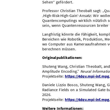
Sehen“ gefördert.
Professor Christian Theobalt sagt: „Qu
‚High-Risk-High-Gain‘-Ansatz: Wir woll
Quantencomputings wirklich nützlich s
sein, wenn Quantenressourcen breiter
Langfristig könnte die Fähigkeit, komp
Bereichen wie Robotik, Produktion, Med
wo Computer aus Kameraaufnahmen ver
berechnen müssen.
Originalpublikationen:
Shuteng Wang, Christian Theobalt, and 
Amplitude Encoding.”
Neural Informatio
Projektseite:
https://4dqv.mpi-inf.mpg
Daniele Lizzio Bosco, Shuteng Wang, G
Radiance Fields on a Simulated Gate
2026.
Projektseite:
https://4dqv.mpi-inf.mp
Weitere Informationen: