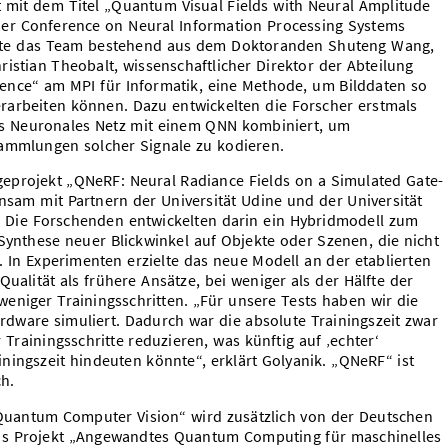
t mit dem Titel „
Quantum Visual Fields with Neural Amplitude
der Conference on Neural Information Processing Systems
ierte das Team bestehend aus dem Doktoranden Shuteng Wang,
ristian Theobalt, wissenschaftlicher Direktor der Abteilung
igence“ am MPI für Informatik,
eine Methode, um Bilddaten so
erarbeiten können. Dazu entwickelten die Forscher erstmals
hes Neuronales Netz mit einem QNN kombiniert, um
Sammlungen solcher Signale zu kodieren.
geprojekt „QNeRF: Neural Radiance Fields on a Simulated Gate-
am mit Partnern der Universität Udine und der Universität
. Die Forschenden entwickelten darin ein Hybridmodell zum
Synthese neuer Blickwinkel auf Objekte oder Szenen, die nicht
 In Experimenten erzielte das neue Modell an der etablierten
ualität als frühere Ansätze, bei weniger als der Hälfte der
eniger Trainingsschritten. „Für unsere Tests haben wir die
rdware simuliert. Dadurch war die absolute Trainingszeit zwar
Trainingsschritte reduzieren, was künftig auf ‚echter‘
ningszeit hindeuten könnte“, erklärt Golyanik. „QNeRF“ ist
ch.
Quantum Computer Vision“ wird zusätzlich von der Deutschen
as Projekt „Angewandtes Quantum Computing für maschinelles