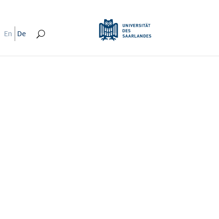
En
De