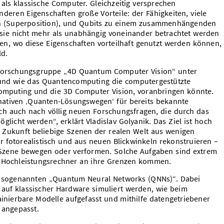
ls klassische Computer. Gleichzeitig versprechen
eren Eigenschaften große Vorteile: der Fähigkeiten, viele
ren (Superposition), und Qubits zu einem zusammenhängenden
sie nicht mehr als unabhängig voneinander betrachtet werden
n, wo diese Eigenschaften vorteilhaft genutzt werden können,
ld.
 Forschungsgruppe „4D Quantum Computer Vision“ unter
b und wie das Quantencomputing die computergestützte
Computing und die 3D Computer Vision, voranbringen könnte.
rnativen ‚Quanten-Lösungswegen‘ für bereits bekannte
ch auch nach völlig neuen Forschungsfragen, die durch das
icht werden“, erklärt Vladislav Golyanik. Das Ziel ist hoch
n Zukunft beliebige Szenen der realen Welt aus wenigen
 fotorealistisch und aus neuen Blickwinkeln rekonstruieren –
r Szene bewegen oder verformen. Solche Aufgaben sind extrem
e Hochleistungsrechner an ihre Grenzen kommen.
an sogenannten „Quantum Neural Networks (QNNs)“. Dabei
 auf klassischer Hardware simuliert werden, wie beim
ainierbare Modelle aufgefasst und mithilfe datengetriebener
 angepasst.