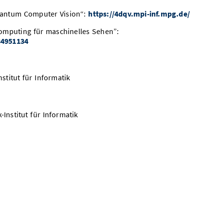
antum Computer Vision“:
https://4dqv.mpi-inf.mpg.de/
mputing für maschinelles Sehen”:
534951134
stitut für Informatik
-Institut für Informatik