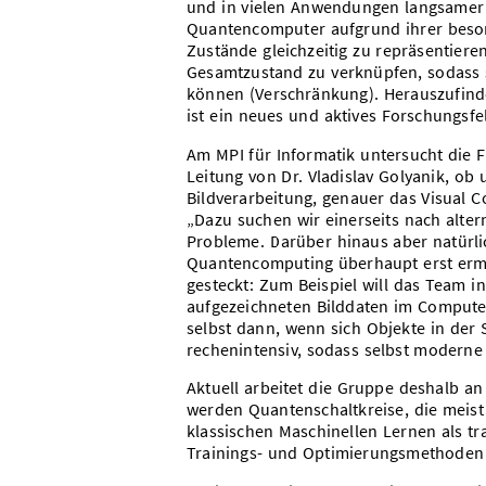
und in vielen Anwendungen langsamer a
Quantencomputer aufgrund ihrer besond
Zustände gleichzeitig zu repräsentie
Gesamtzustand zu verknüpfen, sodass 
können (Verschränkung). Herauszufinde
ist ein neues und aktives Forschungsfe
Am MPI für Informatik untersucht die
Leitung von Dr. Vladislav Golyanik, o
Bildverarbeitung, genauer das Visual 
„Dazu suchen wir einerseits nach alte
Probleme. Darüber hinaus aber natürli
Quantencomputing überhaupt erst ermögl
gesteckt: Zum Beispiel will das Team i
aufgezeichneten Bilddaten im Computer
selbst dann, wenn sich Objekte in de
rechenintensiv, sodass selbst modern
Aktuell arbeitet die Gruppe deshalb 
werden Quantenschaltkreise, die meist
klassischen Maschinellen Lernen als tr
Trainings- und Optimierungsmethoden