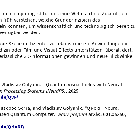
antencomputing ist für uns eine Wette auf die Zukunft, ein
en früh verstehen, welche Grundprinzipien des
ein könnten, um wissenschaftlich und technologisch bereit zu
 verfügbar werden.“
lexe Szenen effizienter zu rekonstruieren, Anwendungen in
izin oder Film und Visual Effects unterstützen: überall dort,
lässliche 3D-Informationen gewinnen und neue Blickwinkel
Vladislav Golyanik. “Quantum Visual Fields with Neural
n Processing Systems (NeurIPS)
, 2025.
.de/QVF/
iuseppe Serra, and Vladislav Golyanik. “QNeRF: Neural
-based Quantum Computer.”
arXiv preprint
arXiv:2601.05250,
g.de/QNeRF/