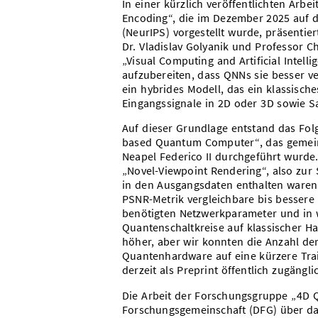
In einer kürzlich veröffentlichten Arbei
Encoding“
, die im Dezember 2025 auf 
(NeurIPS) vorgestellt wurde, präsent
Dr. Vladislav Golyanik und
Professor Ch
„Visual Computing and Artificial Intell
aufzubereiten, dass QNNs sie besser v
ein hybrides Modell, das ein klassisc
Eingangssignale in 2D oder 3D sowie 
Auf dieser Grundlage entstand das Fol
based Quantum Computer“, das gemeins
Neapel Federico II durchgeführt wurde
„Novel-Viewpoint Rendering“, also zur 
in den Ausgangsdaten enthalten waren.
PSNR-Metrik vergleichbare bis bessere Q
benötigten Netzwerkparameter und in w
Quantenschaltkreise auf klassischer Ha
höher, aber wir konnten die Anzahl der 
Quantenhardware auf eine kürzere Trai
derzeit als Preprint öffentlich zugängli
Die Arbeit der Forschungsgruppe „4D 
Forschungsgemeinschaft (DFG) über d