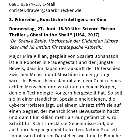
0681 93674-13, E-Mail:
christel.drawer@saarbruecken.de
3. Filmreihe „Künstliche Intelligenz im Kino“
Donnerstag, 27. Juni, 18.30 Uhr: Science-Fiction-
Thriller „Ghost in the Shell“ (USA, 2017)
(Dr. Soenke Zehle, Hochschule der Bildenden Künste
Saar und K8 Institut für strategische Ästhetik)
Major Mira Killian, gespielt von Scarlett Johansson,
ist ein Roboter in Frauengestalt und der jüngste
Beweis, dass im Japan der Zukunft der Unterschied
zwischen Mensch und Maschine immer geringer
wird. Ihr Bewusstsein stammt aus dem Gehirn eines
echten Menschen und wirkt nun in einem Körper,
den ein Technologie-Konzern hergestellt hat. So soll
sie in einer staatlichen Spezialeinheit dienen, die
Cyberterroristen jagt. Bei einem Einsatz trifft sie auf
einen Gegner, der menschliches Bewusstsein hackt
und damit für Killian mehr als nur gefährlich wird.
Schritt für Schritt deckt sie Geheimnisse auf, die
auch ihre Vergangenheit betreffen. Neben Scarlett
Johansson brillieren Darsteller wie Juliette Binoche