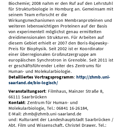
Biochemie; 2008 nahm er den Ruf auf den Lehrstuhl
für Strukturbiologie in Homburg an. Gemeinsam mit
seinem Team erforscht er die
Wirkungsmechanismen von Membranproteinen und
weiteren lebenswichtigen Proteinen auf der Basis
von experimentell möglichst genau ermittelten
dreidimensionalen Strukturen. Für Arbeiten auf
diesem Gebiet erhielt er 2007 den Boris-Rajewsky-
Preis für Biophysik. Seit 2002 ist er Koordinator
einer überregionalen Großnutzergruppe am
europäischen Synchrotron in Grenoble. Seit 2011 ist
er geschäftsführender Leiter des Zentrums für
Human- und Molekularbiologie.
Detailliertes Vortragsprogramm
:
http://zhmb.uni-
saarland.de/bio-logisch/
Veranstaltungsort
: Filmhaus, Mainzer Straße 8,
66111 Saarbrücken
Kontakt
: Zentrum für Human- und
Molekularbiologie, Tel.: 06841 16-26184,
E-Mail: zhmb@zhmb.uni-saarland.de
und: Kulturamt der Landeshauptstadt Saarbrücken /
Abt. Film und Wissenschaft, Christel Drawer, Tel.: