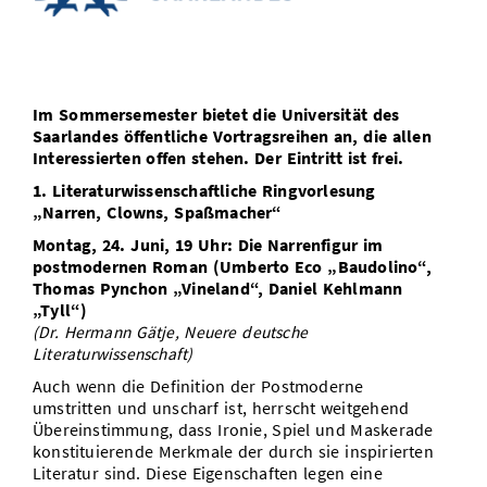
Vom Studium in den Beruf
Bibliothek
Study Scheduler
Start-ups
IT-Themenabend
Ranking
Preise, Auszeichnungen und Förderungen
Anfahrt
Open Science/Open Access
Zahlen & Fakten
Kontakt
AnsprechpartnerInnen, Personen, Forschungsgruppen
Im Sommersemester bietet die Universität des
SIC Merchandise
Termine, Vorträge und Veranstaltungen
Saarlandes öffentliche Vortragsreihen an, die allen
Interessierten offen stehen. Der Eintritt ist frei.
SIC Podcast
Alumni
1. Literaturwissenschaftliche Ringvorlesung
„Narren, Clowns, Spaßmacher“
Montag, 24. Juni, 19 Uhr: Die Narrenfigur im
postmodernen Roman (Umberto Eco „Baudolino“,
Thomas Pynchon „Vineland“, Daniel Kehlmann
„Tyll“)
(Dr. Hermann Gätje, Neuere deutsche
Literaturwissenschaft)
Auch wenn die Definition der Postmoderne
umstritten und unscharf ist, herrscht weitgehend
Übereinstimmung, dass Ironie, Spiel und Maskerade
konstituierende Merkmale der durch sie inspirierten
Literatur sind. Diese Eigenschaften legen eine