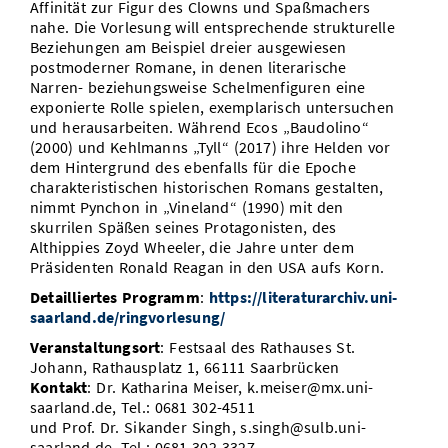
Affinität zur Figur des Clowns und Spaßmachers
nahe. Die Vorlesung will entsprechende strukturelle
Beziehungen am Beispiel dreier ausgewiesen
postmoderner Romane, in denen literarische
Narren- beziehungsweise Schelmenfiguren eine
exponierte Rolle spielen, exemplarisch untersuchen
und herausarbeiten. Während Ecos „Baudolino“
(2000) und Kehlmanns „Tyll“ (2017) ihre Helden vor
dem Hintergrund des ebenfalls für die Epoche
charakteristischen historischen Romans gestalten,
nimmt Pynchon in „Vineland“ (1990) mit den
skurrilen Späßen seines Protagonisten, des
Althippies Zoyd Wheeler, die Jahre unter dem
Präsidenten Ronald Reagan in den USA aufs Korn.
Detailliertes Programm
:
https://literaturarchiv.uni-
saarland.de/ringvorlesung/
Veranstaltungsort
: Festsaal des Rathauses St.
Johann, Rathausplatz 1, 66111 Saarbrücken
Kontakt
: Dr. Katharina Meiser, k.meiser@mx.uni-
saarland.de, Tel.: 0681 302-4511
und Prof. Dr. Sikander Singh, s.singh@sulb.uni-
saarland.de, Tel.: 0681 302-3327