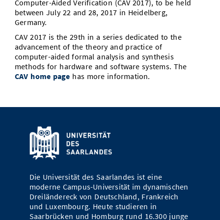
Computer-Aided Verification (CAV 2017), to be held
Vom Studium in den Beruf
Bibliothek
between July 22 and 28, 2017 in Heidelberg,
Study Scheduler
Start-ups
IT-Themenabend
Ranking
Preise, Auszeichnungen und Förderungen
Anfahrt
Germany.
Open Science/Open Access
Zahlen & Fakten
CAV 2017 is the 29th in a series dedicated to the
Kontakt
AnsprechpartnerInnen, Personen, Forschungsgruppen
advancement of the theory and practice of
computer-aided formal analysis and synthesis
SIC Merchandise
Termine, Vorträge und Veranstaltungen
methods for hardware and software systems. The
CAV home page
has more information.
SIC Podcast
Alumni
Die Universität des Saarlandes ist eine
moderne Campus-Universität im dynamischen
Dreiländereck von Deutschland, Frankreich
und Luxembourg. Heute studieren in
Saarbrücken und Homburg rund 16.300 junge