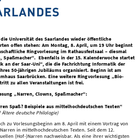
ie Universität des Saarlandes wieder öffentliche
ierten offen stehen: Am Montag, 8. April, um 19 Uhr beginnt
nschaftliche Ringvorlesung im Rathausfestsaal – diesmal
s, Spaßmacher“. Ebenfalls in der 15. Kalenderwoche startet
k an der Saar-Uni“, die die Fachrichtung Informatik der
ihres 50-jährigen Jubiläums organisiert. Beginn ist am
ilmhaus Saarbrücken. Eine weitere Ringvorlesung „Bio-
ritt zu allen Veranstaltungen ist frei.
rlesung „Narren, Clowns, Spaßmacher“:
rren Spaß? Beispiele aus mittelhochdeutschen Texten“
 Ältere deutsche Philologie)
ich zu Vorlesungsbeginn am 8. April mit einem Vortrag von
 Narren in mittelhochdeutschen Texten. Seit dem 12.
uellen (Hof-)Narren nachweisbar. Als eine ihrer wichtigsten