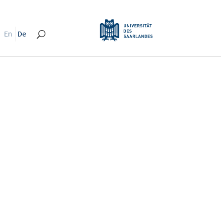
En
De