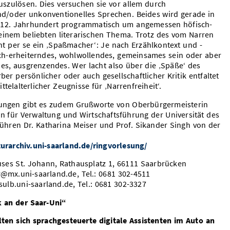
uszulösen. Dies versuchen sie vor allem durch
/oder unkonventionelles Sprechen. Beides wird gerade in
em 12. Jahrhundert programmatisch um angemessen höfisch-
einem beliebten literarischen Thema. Trotz des vom Narren
cht per se ein ‚Spaßmacher‘: Je nach Erzählkontext und -
ch-erheiterndes, wohlwollendes, gemeinsames sein oder aber
es, ausgrenzendes. Wer lacht also über die ‚Späße‘ des
er persönlicher oder auch gesellschaftlicher Kritik entfaltet
telalterlicher Zeugnisse für ‚Narrenfreiheit‘.
esungen gibt es zudem Grußworte von Oberbürgermeisterin
n für Verwaltung und Wirtschaftsführung der Universität des
führen Dr. Katharina Meiser und Prof. Sikander Singh von der
aturarchiv.uni-saarland.de/ringvorlesung/
uses St. Johann, Rathausplatz 1, 66111 Saarbrücken
er@mx.uni-saarland.de, Tel.: 0681 302-4511
sulb.uni-saarland.de, Tel.: 0681 302-3327
k an der Saar-Uni“
llten sich sprachgesteuerte digitale Assistenten im Auto an