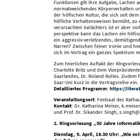
Funktionen gilt ihre Aufgabe, Lachen a
normabweichendes Körperverhalten und
der höfischen Kultur, die sich seit d
höfliche Verhaltensweisen bemüht, zu 
verursachten Gelächters ist er aber ni
perspektive kann das Lachen ein höfis
ein aggressiv-verletzendes, demütigend
Narren? Zwischen feiner Ironie und herb
sich im Vortrag ein ganzes Spektrum mit
Zum feierlichen Auftakt der Ringvorl
Charlotte Britz und dem Vizepräsidente
Saarlandes, Dr. Roland Rolles. Zudem 
Saar-Uni kurz in die Vortragsreihe ein.
Detailliertes Programm
:
https://liter
Veranstaltungsort
: Festsaal des Ratha
Kontakt
: Dr. Katharina Meiser, k.meis
und Prof. Dr. Sikander Singh, s.singh@
2. Ringvorlesung „50 Jahre Informati
Dienstag, 9. April, 18.30 Uhr: „Wie so