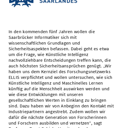
Vom Studium in den Beruf
Bibliothek
Study Scheduler
Start-ups
IT-Themenabend
Ranking
Preise, Auszeichnungen und Förderungen
Anfahrt
Open Science/Open Access
Zahlen & Fakten
Kontakt
AnsprechpartnerInnen, Personen, Forschungsgruppen
In den kommenden fünf Jahren wollen die
SIC Merchandise
Termine, Vorträge und Veranstaltungen
Saarbrücker Informatiker sich mit
wissenschaftlichen Grundlagen und
SIC Podcast
Alumni
Sicherheitsaspekten befassen. Dabei geht es etwa
um die Frage, wie Künstliche Intelligenz
nachvollziehbare Entscheidungen treffen kann, die
auch höchsten Sicherheitsansprüchen genügt. „Wir
haben uns dem Kernziel des Forschungsnetzwerks
ELLIS verpflichtet und wollen untersuchen, wie sich
Künstliche Intelligenz und Maschinelles Lernen
künftig auf die Menschheit auswirken werden und
wie diese Entwicklungen mit unseren
gesellschaftlichen Werten in Einklang zu bringen
sind. Dazu haben wir von Anbeginn den Kontakt mit
Industriepartnern angestrebt. Zudem wollen wir
dafür die nächste Generation von Forscherinnen
und Forschern ausbilden und vernetzen“, sagt