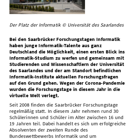
Vom Studium in den Beruf
Bibliothek
Study Scheduler
Start-ups
IT-Themenabend
Ranking
Preise, Auszeichnungen und Förderungen
Anfahrt
Open Science/Open Access
Zahlen & Fakten
Kontakt
Der Platz der Informatik © Universität des Saarlandes
AnsprechpartnerInnen, Personen, Forschungsgruppen
SIC Merchandise
Termine, Vorträge und Veranstaltungen
Bei den Saarbrücker Forschungstagen Informatik
haben junge Informatik-Talente aus ganz
SIC Podcast
Deutschland die Möglichkeit, einen ersten Blick ins
Alumni
Informatik-Studium zu werfen und gemeinsam mit
Studierenden und Wissenschaftlern der Universität
des Saarlandes und der am Standort befindlichen
Informatik-Institute aktuellen Forschungsfragen
auf den Grund gehen. Wegen der Corona-Pandemie
wurden die Forschungstage in diesem Jahr in die
virtuelle Welt verlegt.
Seit 2008 finden die Saarbrücker Forschungstage
regelmäßig statt. In diesem Jahr nehmen rund 30
Schülerinnen und Schüler im Alter zwischen 16 und
19 Jahren teil. Dabei handelt es sich um erfolgreiche
Absolventen der zweiten Runde des
Bundeswettbewerbs Informatik und um