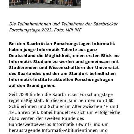
Vom Studium in den Beruf
Bibliothek
Study Scheduler
Start-ups
IT-Themenabend
Ranking
Preise, Auszeichnungen und Förderungen
Anfahrt
Open Science/Open Access
Zahlen & Fakten
Kontakt
Die Teilnehmerinnen und Teilnehmer der Saarbrücker
AnsprechpartnerInnen, Personen, Forschungsgruppen
Forschungstage 2023. Foto: MPI INF
SIC Merchandise
Termine, Vorträge und Veranstaltungen
Bei den Saarbrücker Forschungstagen Informatik
SIC Podcast
haben junge Informatik-Talente aus ganz
Alumni
Deutschland die Möglichkeit, einen ersten Blick ins
Informatik-Studium zu werfen und gemeinsam mit
Studierenden und Wissenschaftlern der Universität
des Saarlandes und der am Standort befindlichen
Informatik-Institute aktuellen Forschungsfragen
auf den Grund gehen.
Seit 2008 finden die Saarbrücker Forschungstage
regelmäßig statt. In diesem Jahr nehmen rund 60
Schülerinnen und Schüler im Alter zwischen 16 und
19 Jahren teil. Dabei handelt es sich um erfolgreiche
Absolventen der zweiten Runde des
Bundeswettbewerbs Informatik (BwInf) und um
herausragende Informatik-Abiturientinnen und