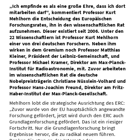
„Ich empfinde es als eine große Ehre, dass ich dort
Vom Studium in den Beruf
Bibliothek
Study Scheduler
Start-ups
IT-Themenabend
Ranking
Preise, Auszeichnungen und Förderungen
mitarbeiten darf“, kommentiert Professor Kurt
Anfahrt
Mehlhorn die Entscheidung des Europäischen
Open Science/Open Access
Zahlen & Fakten
Kontakt
Forschungsrates, ihn in den wissenschaftlichen Rat
AnsprechpartnerInnen, Personen, Forschungsgruppen
aufzunehmen. Dieser existiert seit 2006. Unter den
22 Wissenschaftlern ist Professor Kurt Mehlhorn
SIC Merchandise
Termine, Vorträge und Veranstaltungen
einer von drei deutschen Forschern. Neben ihm
wirken in dem Gremium noch Professor Matthias
SIC Podcast
Alumni
Kleiner, Präsident der Leibniz-Gemeinschaft, und
Professor Michael Kramer, Direktor am Max-Planck-
Institut für Radioastronomie, mit. Zuvor arbeiteten
im wissenschaftlichen Rat die deutsche
Nobelpreisträgerin Christiane Nüsslein-Volhard und
Professor Hans-Joachim Freund, Direktor am Fritz-
Haber-Institut der Max-Planck-Gesellschaft.
Mehlhorn lobt die strategische Ausrichtung des ERC:
„Zuvor wurde von der EU hauptsächlich angewandte
Forschung gefördert, jetzt wird durch den ERC auch
Grundlagenforschung gefördert. Das ist ein riesiger
Fortschritt. Nur die Grundlagenforschung bringt
Ergebnisse hervor, die zu radikal neuem führen.