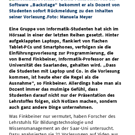
Vom Studium in den Beruf
Bibliothek
Study Scheduler
Start-ups
IT-Themenabend
Ranking
Preise, Auszeichnungen und Förderungen
Anfahrt
Open Science/Open Access
Zahlen & Fakten
Kontakt
AnsprechpartnerInnen, Personen, Forschungsgruppen
Eine Gruppe von Informatik-Studenten hat sich im
Hörsaal in einer der letzten Reihen gesetzt. Hinter
SIC Merchandise
Termine, Vorträge und Veranstaltungen
aufgeklappten Laptops, flankiert von flachen
Tablet-PCs und Smartphones, verfolgen sie die
SIC Podcast
Alumni
Einführungsvorlesung zur Programmierung, die
von Bernd Finkbeiner, Informatik-Professor an der
Universität des Saarlandes, gehalten wird. „Dass
die Studenten mit Laptop und Co. in die Vorlesung
kommen, ist heute eher die Regel als die
Ausnahme“, so Finkbeiner. Allerdings habe man als
Dozent immer das mulmige Gefühl, dass
Studenten darauf nicht nur der Präsentation des
Lehrstoffes folgen, sich Notizen machen, sondern
auch ganz andere Dinge unternehmen.
Was Finkbeiner nur vermutet, haben Forscher des
Lehrstuhls für Bildungstechnologie und
Wissensmanagement an der Saar-Uni untersucht.
Dazu analysierten sie 21 Vorlesungen auf Video aus