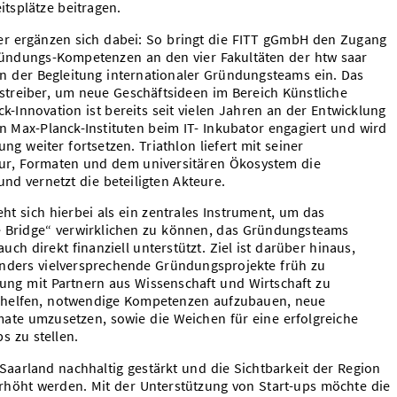
tsplätze beitragen.
er ergänzen sich dabei: So bringt die FITT gGmbH den Zugang
ründungs-Kompetenzen an den vier Fakultäten der htw saar
n der Begleitung internationaler Gründungsteams ein. Das
onstreiber, um neue Geschäftsideen im Bereich Künstliche
ck-Innovation ist bereits seit vielen Jahren an der Entwicklung
n Max-Planck-Instituten beim IT- Inkubator engagiert und wird
ng weiter fortsetzen. Triathlon liefert mit seiner
ur, Formaten und dem universitären Ökosystem die
 vernetzt die beteiligten Akteure.
ht sich hierbei als ein zentrales Instrument, um das
e Bridge“ verwirklichen zu können, das Gründungsteams
uch direkt finanziell unterstützt. Ziel ist darüber hinaus,
onders vielversprechende Gründungsprojekte früh zu
tzung mit Partnern aus Wissenschaft und Wirtschaft zu
 helfen, notwendige Kompetenzen aufzubauen, neue
ate umzusetzen, sowie die Weichen für eine erfolgreiche
s zu stellen.
Saarland nachhaltig gestärkt und die Sichtbarkeit der Region
erhöht werden. Mit der Unterstützung von Start-ups möchte die