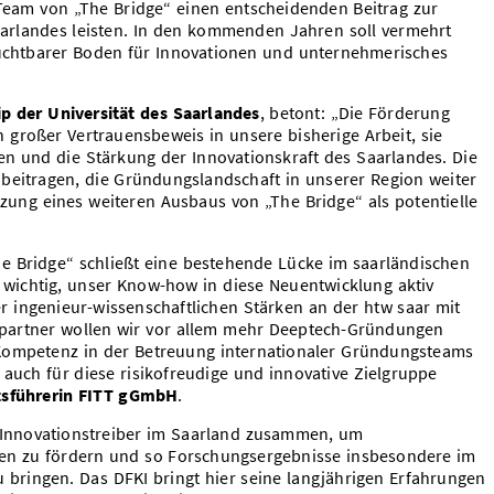
am von „The Bridge“ einen entscheidenden Beitrag zur
aarlandes leisten. In den kommenden Jahren soll vermehrt
ruchtbarer Boden für Innovationen und unternehmerisches
ip der Universität des Saarlandes
, betont: „Die Förderung
 großer Vertrauensbeweis in unsere bisherige Arbeit, sie
ten und die Stärkung der Innovationskraft des Saarlandes. Die
beitragen, die Gründungslandschaft in unserer Region weiter
zung eines weiteren Ausbaus von „The Bridge“ als potentielle
e Bridge“ schließt eine bestehende Lücke im saarländischen
wichtig, unser Know-how in diese Neuentwicklung aktiv
r ingenieur-wissenschaftlichen Stärken an der htw saar mit
partner wollen wir vor allem mehr Deeptech-Gründungen
Kompetenz in der Betreuung internationaler Gründungsteams
auch für diese risikofreudige und innovative Zielgruppe
tsführerin FITT gGmbH
.
d Innovationstreiber im Saarland zusammen, um
en zu fördern und so Forschungsergebnisse insbesondere im
zu bringen. Das DFKI bringt hier seine langjährigen Erfahrungen