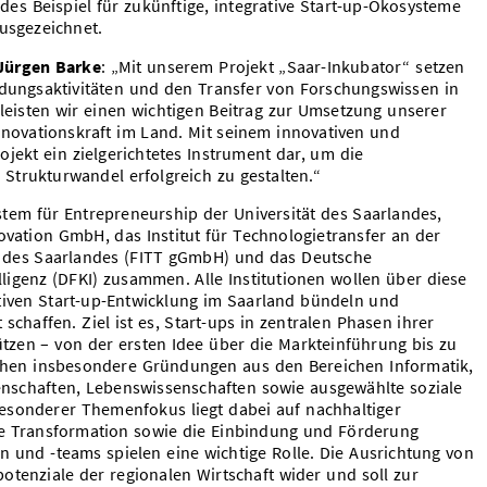
es Beispiel für zukünftige, integrative Start-up-Ökosysteme
usgezeichnet.
 Jürgen Barke
: „Mit unserem Projekt „Saar-Inkubator“ setzen
ndungsaktivitäten und den Transfer von Forschungswissen in
 leisten wir einen wichtigen Beitrag zur Umsetzung unserer
nnovationskraft im Land. Mit seinem innovativen und
rojekt ein zielgerichtetes Instrument dar, um die
Strukturwandel erfolgreich zu gestalten.“
tem für Entrepreneurship der Universität des Saarlandes,
ovation GmbH, das Institut für Technologietransfer an der
t des Saarlandes (FITT gGmbH) und das Deutsche
ligenz (DFKI) zusammen. Alle Institutionen wollen über diese
aktiven Start-up-Entwicklung im Saarland bündeln und
schaffen. Ziel ist es, Start-ups in zentralen Phasen ihrer
tzen – von der ersten Idee über die Markteinführung bis zu
tehen insbesondere Gründungen aus den Bereichen Informatik,
enschaften, Lebenswissenschaften sowie ausgewählte soziale
esonderer Themenfokus liegt dabei auf nachhaltiger
üne Transformation sowie die Einbindung und Förderung
n und -teams spielen eine wichtige Rolle. Die Ausrichtung von
tenziale der regionalen Wirtschaft wider und soll zur