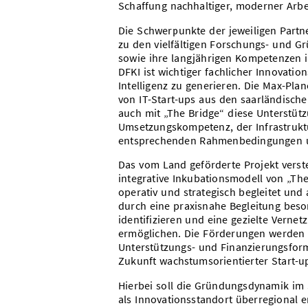
Schaffung nachhaltiger, moderner Arbei
Die Schwerpunkte der jeweiligen Partn
zu den vielfältigen Forschungs- und G
sowie ihre langjährigen Kompetenzen i
DFKI ist wichtiger fachlicher Innovati
Intelligenz zu generieren. Die Max-Plan
von IT-Start-ups aus den saarländische
auch mit „The Bridge“ diese Unterstützu
Umsetzungskompetenz, der Infrastrukt
entsprechenden Rahmenbedingungen und
Das vom Land geförderte Projekt verste
integrative Inkubationsmodell von „Th
operativ und strategisch begleitet und a
durch eine praxisnahe Begleitung bes
identifizieren und eine gezielte Verne
ermöglichen. Die Förderungen werden
Unterstützungs- und Finanzierungsform
Zukunft wachstumsorientierter Start-up
Hierbei soll die Gründungsdynamik im 
als Innovationsstandort überregional 