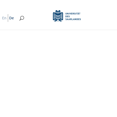
En
De