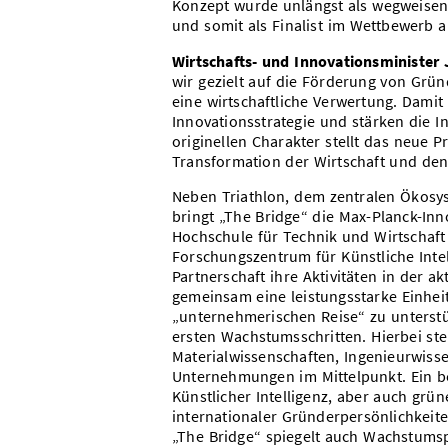
Konzept wurde unlängst als wegweisend
und somit als Finalist im Wettbewerb a
Wirtschafts- und Innovationsminister
wir gezielt auf die Förderung von Grü
eine wirtschaftliche Verwertung. Damit
Innovationsstrategie und stärken die I
originellen Charakter stellt das neue P
Transformation der Wirtschaft und den 
Neben Triathlon, dem zentralen Ökosys
bringt „The Bridge“ die Max-Planck-Inn
Hochschule für Technik und Wirtschaf
Forschungszentrum für Künstliche Intel
Partnerschaft ihre Aktivitäten in der 
gemeinsam eine leistungsstarke Einheit 
„unternehmerischen Reise“ zu unterstü
ersten Wachstumsschritten. Hierbei s
Materialwissenschaften, Ingenieurwiss
Unternehmungen im Mittelpunkt. Ein b
Künstlicher Intelligenz, aber auch gr
internationaler Gründerpersönlichkeite
„The Bridge“ spiegelt auch Wachstumspo