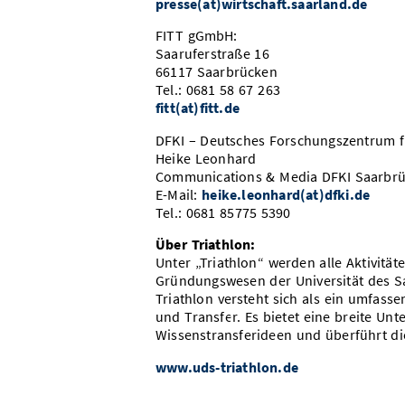
presse(at)wirtschaft.saarland.de
FITT gGmbH:
Saaruferstraße 16
66117 Saarbrücken
Tel.: 0681 58 67 263
fitt(at)fitt.de
DFKI – Deutsches Forschungszentrum fü
Heike Leonhard
Communications & Media DFKI Saarbr
E-Mail:
heike.leonhard(at)dfki.de
Tel.: 0681 85775 5390
Über Triathlon:
Unter „Triathlon“ werden alle Aktivitä
Gründungswesen der Universität des Sa
Triathlon versteht sich als ein umfass
und Transfer. Es bietet eine breite Un
Wissenstransferideen und überführt die
www.uds-triathlon.de