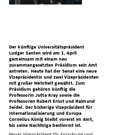
Vom Studium in den Beruf
Bibliothek
Study Scheduler
Start-ups
IT-Themenabend
Ranking
Preise, Auszeichnungen und Förderungen
Anfahrt
Open Science/Open Access
Zahlen & Fakten
Kontakt
AnsprechpartnerInnen, Personen, Forschungsgruppen
SIC Merchandise
Termine, Vorträge und Veranstaltungen
Der künftige Universitätspräsident
SIC Podcast
Alumni
Ludger Santen wird am 1. April
gemeinsam mit einem neu
zusammengesetzten Präsidium sein Amt
antreten. Heute hat der Senat eine neue
Vizepräsidentin und zwei Vizepräsidenten
mit großer Mehrheit gewählt. Zum
Präsidium gehören künftig die
Professorin Jutta Kray sowie die
Professoren Robert Ernst und Raimund
Seidel. Der bisherige Vizepräsident für
Internationalisierung und Europa
Cornelius König bleibt vorerst im Amt,
bis seine Nachfolge bestimmt ist.
Neuer Vizepräsident für Forschung und