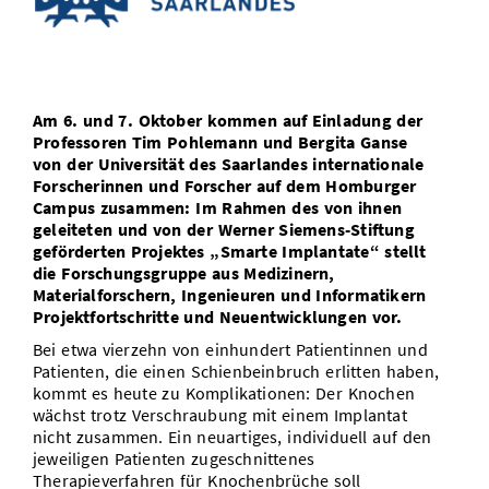
Vom Studium in den Beruf
Bibliothek
Study Scheduler
Start-ups
IT-Themenabend
Ranking
Preise, Auszeichnungen und Förderungen
Anfahrt
Open Science/Open Access
Zahlen & Fakten
Kontakt
AnsprechpartnerInnen, Personen, Forschungsgruppen
Am 6. und 7. Oktober kommen auf Einladung der
SIC Merchandise
Termine, Vorträge und Veranstaltungen
Professoren Tim Pohlemann und Bergita Ganse
von der Universität des Saarlandes internationale
SIC Podcast
Alumni
Forscherinnen und Forscher auf dem Homburger
Campus zusammen: Im Rahmen des von ihnen
geleiteten und von der Werner Siemens-Stiftung
geförderten Projektes „Smarte Implantate“ stellt
die Forschungsgruppe aus Medizinern,
Materialforschern, Ingenieuren und Informatikern
Projektfortschritte und Neuentwicklungen vor.
Bei etwa vierzehn von einhundert Patientinnen und
Patienten, die einen Schienbeinbruch erlitten haben,
kommt es heute zu Komplikationen: Der Knochen
wächst trotz Verschraubung mit einem Implantat
nicht zusammen. Ein neuartiges, individuell auf den
jeweiligen Patienten zugeschnittenes
Therapieverfahren für Knochenbrüche soll