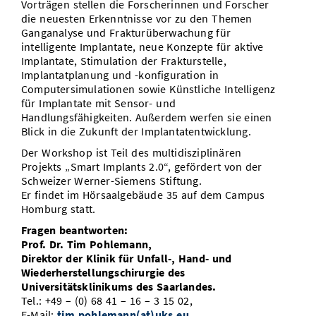
Vorträgen stellen die Forscherinnen und Forscher
die neuesten Erkenntnisse vor zu den Themen
Ganganalyse und Frakturüberwachung für
intelligente Implantate, neue Konzepte für aktive
Implantate, Stimulation der Frakturstelle,
Implantatplanung und -konfiguration in
Computersimulationen sowie Künstliche Intelligenz
für Implantate mit Sensor- und
Handlungsfähigkeiten. Außerdem werfen sie einen
Blick in die Zukunft der Implantatentwicklung.
Der Workshop ist Teil des multidisziplinären
Projekts „Smart Implants 2.0“, gefördert von der
Schweizer Werner-Siemens Stiftung.
Er findet im Hörsaalgebäude 35 auf dem Campus
Homburg statt.
Fragen beantworten:
Prof. Dr. Tim Pohlemann,
Direktor der Klinik für Unfall-, Hand- und
Wiederherstellungschirurgie des
Universitätsklinikums des Saarlandes.
Tel.: +49 – (0) 68 41 – 16 – 3 15 02,
E-Mail:
tim.pohlemann(at)uks.eu