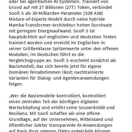
oder bei agentischen KI-Systemen. Trainiert von
Grund auf mit 27 Billionen (27T) Token, verbindet
Soofi S als 30-Milliarden-Parameter (30B A3B)
Mixture-of-Experts-Modell durch seine hybride
Mamba-Transformer-Architektur hohen Durchsatz
mit geringem Energieaufwand. Soofi S ist
hauptsächlich auf englischen und deutschen Texten
trainiert worden und erreicht im Englischen in
seiner Größenklasse Spitzenwerte unter den offenen
Modellen; im Deutschen führt es die
Vergleichsgruppe an. Soofi S erscheint zunächst als
Basismodell, das sich bereits jetzt für eigene
Domänen feinabstimmen lässt; nachtrainierte
Varianten für Dialog- und Agentenanwendungen
folgen.
„Wer die Basismodelle kontrolliert, kontrolliert
einen zentralen Teil der künftigen digitalen
Wertschöpfung und erhöht seine Souveränität und
Resilienz. Mit Soofi schaffen wir eine offene
Grundlage, auf der Unternehmen, Mittelstand und
öffentlicher Sektor transparente KI-Anwendungen
auf Basis ihrer eigenen Daten entwickeln können,