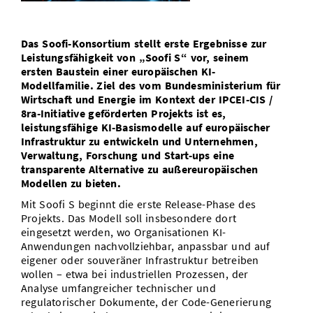
Vom Studium in den Beruf
Bibliothek
Study Scheduler
Start-ups
IT-Themenabend
Ranking
Preise, Auszeichnungen und Förderungen
Anfahrt
Das Soofi-Konsortium stellt erste Ergebnisse zur
Open Science/Open Access
Zahlen & Fakten
Kontakt
Leistungsfähigkeit von „Soofi S“ vor, seinem
AnsprechpartnerInnen, Personen, Forschungsgruppen
ersten Baustein einer europäischen KI-
SIC Merchandise
Modellfamilie. Ziel des vom Bundesministerium für
Termine, Vorträge und Veranstaltungen
Wirtschaft und Energie im Kontext der IPCEI-CIS /
SIC Podcast
8ra-Initiative geförderten Projekts ist es,
Alumni
leistungsfähige KI-Basismodelle auf europäischer
Infrastruktur zu entwickeln und Unternehmen,
Verwaltung, Forschung und Start-ups eine
transparente Alternative zu außereuropäischen
Modellen zu bieten.
Mit Soofi S beginnt die erste Release-Phase des
Projekts. Das Modell soll insbesondere dort
eingesetzt werden, wo Organisationen KI-
Anwendungen nachvollziehbar, anpassbar und auf
eigener oder souveräner Infrastruktur betreiben
wollen – etwa bei industriellen Prozessen, der
Analyse umfangreicher technischer und
regulatorischer Dokumente, der Code-Generierung