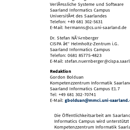
VerlÃ¤ssliche Systeme und Software
Saarland Informatics Campus
UniversitÃ¤t des Saarlandes
Telefon: +49 681 302-5631
E-Mail: hermanns@cs.uni-saarland.de
Dr. Stefan NÃ¼rnberger
CISPA â€“ Helmholtz-Zentrum i.G.
Saarland Informatics Campus
Telefon: 0681 85775-4823
E-Mail: stefan.nuernberger@cispa.saar
Redaktion
Gordon Bolduan
Kompetenzzentrum Informatik Saarlan
Saarland Informatics Campus E1.7
Tel: +49 681 302-70741
E-Mail:
gbolduan@mmci.uni-saarland.
Die Öffentlichkeitsarbeit am Saarlan
Informatics Campus wird unterstützt
Kompetenzzentrum Informatik Saarl