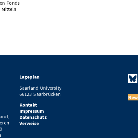
hen Fonds
 Mitteln
Lageplan
Saarland University
66123 Saarbrücken
News
Kontakt
Impressum
and,
Datenschutz
eren
Verweise
0
n