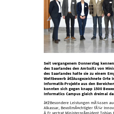
Seit vergangenem Donnerstag kennen 
des Saarlandes den Amtssitz von Mini
des Saarlandes hatte sie zu einem E
Wettbewerb â€žAusgezeichnete Orte i
Informatik-Projekte aus den Bereichen
konnten sich gegen knapp 1500 Bewerb
Informatics Campus gleich dreimal da
â€žBesondere Leistungen mÃ¼ssen au
Alkassar, BevollmÃ¤chtigter fÃ¼r Innov
Â Er vertrat MinisterprÃ¤sident Tobias 