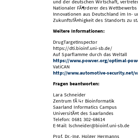
und der deutschen Wirtschaft, vertrete
Nationaler FÃ¶rderer des Wettbewerbs 
Innovationen aus Deutschland im In- u
ZukunftsfÃ¤higkeit des Standorts zu s
Weitere Informationen:
DrugTargetInspector
https://dti.bioinf.uni-sb.de/
Auf Sparflamme durch das Weltall
https://www.powver.org/optimal-powe
VatiCAN
http://www.automotive-security.net/v
Fragen beantworten:
Lara Schneider
Zentrum fÃ¼r Bioinformatik
Saarland Informatics Campus
UniversitÃ¤t des Saarlandes
Telefon: 0681 302-68614
E-Mail: lschneider@bioinf.uni-sb.de
Prof. Dr.-Ing. Holger Hermanns