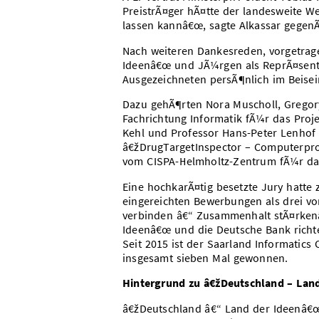
PreistrÃ¤ger hÃ¤tte der landesweite We
lassen kannâ€œ, sagte Alkassar gegen
Nach weiteren Dankesreden, vorgetrag
Ideenâ€œ und JÃ¼rgen als ReprÃ¤senta
Ausgezeichneten persÃ¶nlich im Beisei
Dazu gehÃ¶rten Nora Muscholl, Gregory
Fachrichtung Informatik fÃ¼r das Proj
Kehl und Professor Hans-Peter Lenhof
â€žDrugTargetInspector – Computerpr
vom CISPA-Helmholtz-Zentrum fÃ¼r da
Eine hochkarÃ¤tig besetzte Jury hatte
eingereichten Bewerbungen als drei v
verbinden â€“ Zusammenhalt stÃ¤rkenâ
Ideenâ€œ und die Deutsche Bank richt
Seit 2015 ist der Saarland Informatic
insgesamt sieben Mal gewonnen.
Hintergrund zu â€žDeutschland – Lan
â€žDeutschland â€“ Land der Ideenâ€œ 