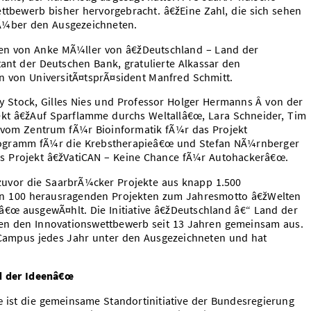
ttbewerb bisher hervorgebracht. â€žEine Zahl, die sich sehen
Ã¼ber den Ausgezeichneten.
en von Anke MÃ¼ller von â€žDeutschland – Land der
nt der Deutschen Bank, gratulierte Alkassar den
n von UniversitÃ¤tsprÃ¤sident Manfred Schmitt.
 Stock, Gilles Nies und Professor Holger Hermanns Â von der
ekt â€žAuf Sparflamme durchs Weltallâ€œ, Lara Schneider, Tim
 vom Zentrum fÃ¼r Bioinformatik fÃ¼r das Projekt
ogramm fÃ¼r die Krebstherapieâ€œ und Stefan NÃ¼rnberger
s Projekt â€žVatiCAN – Keine Chance fÃ¼r Autohackerâ€œ.
 zuvor die SaarbrÃ¼cker Projekte aus knapp 1.500
on 100 herausragenden Projekten zum Jahresmotto â€žWelten
€œ ausgewÃ¤hlt. Die Initiative â€žDeutschland â€“ Land der
en den Innovationswettbewerb seit 13 Jahren gemeinsam aus.
s Campus jedes Jahr unter den Ausgezeichneten und hat
d der Ideenâ€œ
ist die gemeinsame Standortinitiative der Bundesregierung