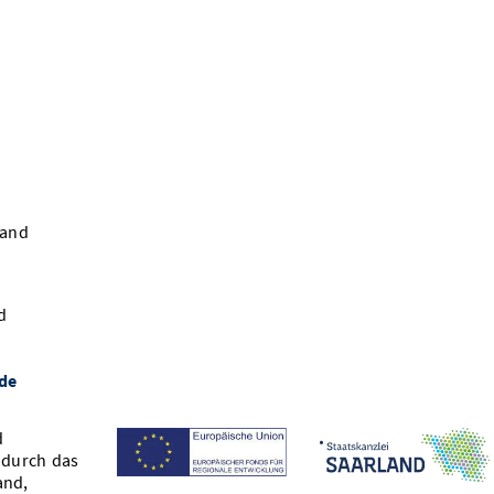
land
d
de
d
 durch das
and,