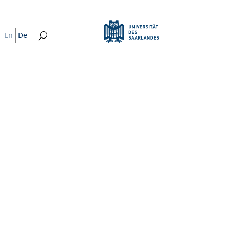
En
De