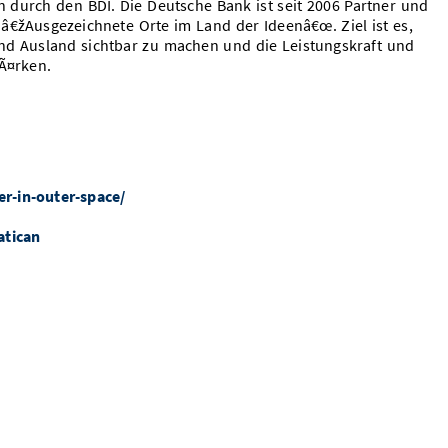
n durch den BDI. Die Deutsche Bank ist seit 2006 Partner und
â€žAusgezeichnete Orte im Land der Ideenâ€œ. Ziel ist es,
nd Ausland sichtbar zu machen und die Leistungskraft und
tÃ¤rken.
r-in-outer-space/
atican