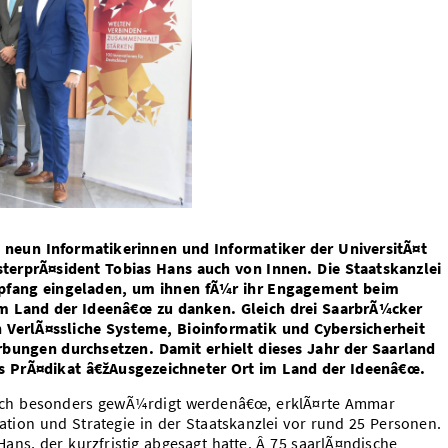
neun Informatikerinnen und Informatiker der UniversitÃ¤t
sterprÃ¤sident Tobias Hans auch von Innen. Die Staatskanzlei
mpfang eingeladen, um ihnen fÃ¼r ihr Engagement beim
m Land der Ideenâ€œ zu danken. Gleich drei SaarbrÃ¼cker
 VerlÃ¤ssliche Systeme, Bioinformatik und Cybersicherheit
ungen durchsetzen. Damit erhielt dieses Jahr der Saarland
s PrÃ¤dikat â€žAusgezeichneter Ort im Land der Ideenâ€œ.
ch besonders gewÃ¼rdigt werdenâ€œ, erklÃ¤rte Ammar
ation und Strategie in der Staatskanzlei vor rund 25 Personen.
Hans, der kurzfristig abgesagt hatte. Â 75 saarlÃ¤ndische