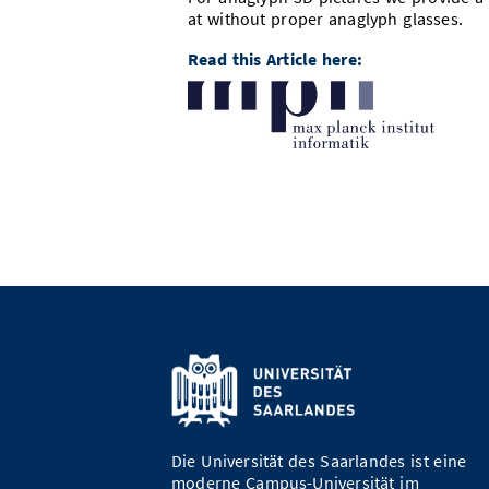
at without proper anaglyph glasses.
Read this Article here:
Die Universität des Saarlandes ist eine
moderne Campus-Universität im