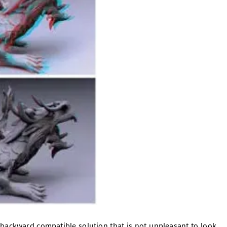
backward compatible solution that is not unpleasant to look