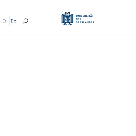
En
De