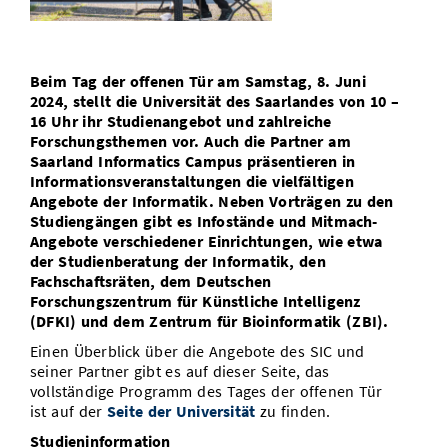
Vom Studium in den Beruf
Bibliothek
Study Scheduler
Start-ups
IT-Themenabend
Ranking
Preise, Auszeichnungen und Förderungen
Anfahrt
Open Science/Open Access
Zahlen & Fakten
Kontakt
Beim Tag der offenen Tür am Samstag, 8. Juni
AnsprechpartnerInnen, Personen, Forschungsgruppen
2024, stellt die Universität des Saarlandes von 10 –
SIC Merchandise
16 Uhr ihr Studienangebot und zahlreiche
Termine, Vorträge und Veranstaltungen
Forschungsthemen vor. Auch die Partner am
Saarland Informatics Campus präsentieren in
SIC Podcast
Alumni
Informationsveranstaltungen die vielfältigen
Angebote der Informatik. Neben Vorträgen zu den
Studiengängen gibt es Infostände und Mitmach-
Angebote verschiedener Einrichtungen, wie etwa
der Studienberatung der Informatik, den
Fachschaftsräten, dem Deutschen
Forschungszentrum für Künstliche Intelligenz
(DFKI) und dem Zentrum für Bioinformatik (ZBI).
Einen Überblick über die Angebote des SIC und
seiner Partner gibt es auf dieser Seite, das
vollständige Programm des Tages der offenen Tür
ist auf der
Seite der Universität
zu finden.
Studieninformation