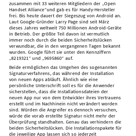
zusammen mit 33 weiteren Mitgliedern der „Open
Vom Studium in den Beruf
Bibliothek
Study Scheduler
Start-ups
IT-Themenabend
Ranking
Handset Alliance“und gab es für Handy-Hersteller
Preise, Auszeichnungen und Förderungen
Anfahrt
frei. Bis heute dauert der Siegeszug von Android an.
Open Science/Open Access
Laut Google-Gründer Larry Page sind seit März
Zahlen & Fakten
Kontakt
AnsprechpartnerInnen, Personen, Forschungsgruppen
dieses Jahres weltweit 750 Millionen Android-Geräte
in Betrieb. Der größte Teil davon ist vermutlich
SIC Merchandise
Termine, Vorträge und Veranstaltungen
immer noch durch die beiden Sicherheitslücken
verwundbar, die in den vergangenen Tagen bekannt
SIC Podcast
Alumni
wurden. Google führt sie unter den Kennziffern
„8219321“ und „9695860“ auf.
Beide ermöglichen das Umgehen des sogenannten
Signaturverfahrens, das während der Installation
von neuen Apps abläuft. Ähnlich wie eine
persönliche Unterschrift soll es für die Anwender
sicherstellen, dass die Installationsdateien der
neuen App nur von dem Entwickler ihres Vertrauens
erstellt und im Nachhinein nicht verändert worden
sind. Würden die Angreifer es dennoch versuchen,
würde die vorab erstellte Signatur nicht mehr der
Überprüfung standhalten. Genau das verhindern die
beiden Sicherheitslücken. Die Installationspakete für
die jeweilige App lassen sich so jederzeit