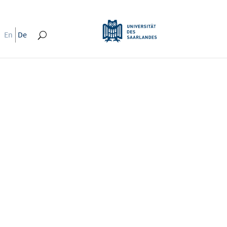
En
De