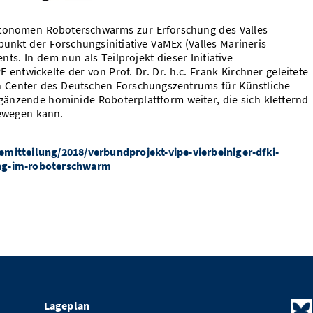
utonomen Roboterschwarms zur Erforschung des Valles
punkt der Forschungsinitiative VaMEx (Valles Marineris
. In dem nun als Teilprojekt dieser Initiative
ntwickelte der von Prof. Dr. Dr. h.c. Frank Kirchner geleitete
n Center des Deutschen Forschungszentrums für Künstliche
gänzende hominide Roboterplattform weiter, die sich kletternd
ewegen kann.
mitteilung/2018/verbundprojekt-vipe-vierbeiniger-dfki-
ung-im-roboterschwarm
Lageplan