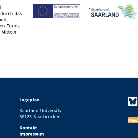
d
 durch das
and,
hen Fonds
 Mitteln
Lageplan
Saarland University
66123 Saarbrücken
News
Kontakt
Impressum