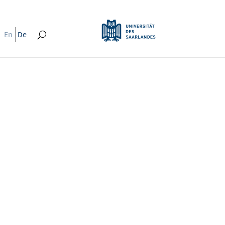
En
De