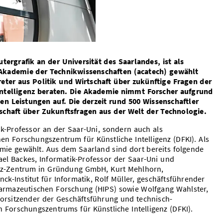
tergrafik an der Universität des Saarlandes, ist als
e Akademie der Technikwissenschaften (acatech) gewählt
eter aus Politik und Wirtschaft über zukünftige Fragen der
ntelligenz beraten. Die Akademie nimmt Forscher aufgrund
en Leistungen auf. Die derzeit rund 500 Wissenschaftler
tschaft über Zukunftsfragen aus der Welt der Technologie.
tik-Professor an der Saar-Uni, sondern auch als
en Forschungszentrum für Künstliche Intelligenz (DFKI). Als
mie gewählt. Aus dem Saarland sind dort bereits folgende
ael Backes, Informatik-Professor der Saar-Uni und
tz-Zentrum in Gründung GmbH, Kurt Mehlhorn,
ck-Institut für Informatik, Rolf Müller, geschäftsführender
Pharmazeutischen Forschung (HIPS) sowie Wolfgang Wahlster,
Vorsitzender der Geschäftsführung und technisch-
n Forschungszentrums für Künstliche Intelligenz (DFKI).