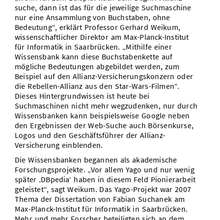
suche, dann ist das für die jeweilige Suchmaschine
Vom Studium in den Beruf
Bibliothek
Study Scheduler
Start-ups
IT-Themenabend
Ranking
nur eine Ansammlung von Buchstaben, ohne
Preise, Auszeichnungen und Förderungen
Anfahrt
Bedeutung“, erklärt Professor Gerhard Weikum,
Open Science/Open Access
Zahlen & Fakten
wissenschaftlicher Direktor am Max-Planck-Institut
Kontakt
AnsprechpartnerInnen, Personen, Forschungsgruppen
für Informatik in Saarbrücken. „Mithilfe einer
Wissensbank kann diese Buchstabenkette auf
SIC Merchandise
Termine, Vorträge und Veranstaltungen
mögliche Bedeutungen abgebildet werden, zum
Beispiel auf den Allianz-Versicherungskonzern oder
SIC Podcast
Alumni
die Rebellen-Allianz aus den Star-Wars-Filmen“.
Dieses Hintergrundwissen ist heute bei
Suchmaschinen nicht mehr wegzudenken, nur durch
Wissensbanken kann beispielsweise Google neben
den Ergebnissen der Web-Suche auch Börsenkurse,
Logos und den Geschäftsführer der Allianz-
Versicherung einblenden.
Die Wissensbanken begannen als akademische
Forschungsprojekte. „Vor allem Yago und nur wenig
später ‚DBpedia‘ haben in diesem Feld Pionierarbeit
geleistet“, sagt Weikum. Das Yago-Projekt war 2007
Thema der Dissertation von Fabian Suchanek am
Max-Planck-Institut für Informatik in Saarbrücken.
Mehr und mehr Forscher beteiligten sich an dem