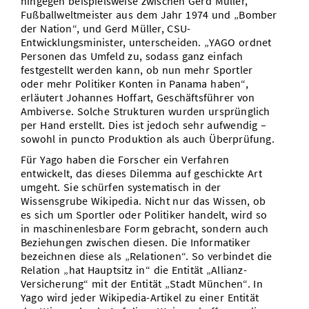
hingegen beispielsweise zwischen Gerd Müller,
Fußballweltmeister aus dem Jahr 1974 und „Bomber
der Nation“, und Gerd Müller, CSU-
Entwicklungsminister, unterscheiden. „YAGO ordnet
Personen das Umfeld zu, sodass ganz einfach
festgestellt werden kann, ob nun mehr Sportler
oder mehr Politiker Konten in Panama haben“,
erläutert Johannes Hoffart, Geschäftsführer von
Ambiverse. Solche Strukturen wurden ursprünglich
per Hand erstellt. Dies ist jedoch sehr aufwendig –
sowohl in puncto Produktion als auch Überprüfung.
Für Yago haben die Forscher ein Verfahren
entwickelt, das dieses Dilemma auf geschickte Art
umgeht. Sie schürfen systematisch in der
Wissensgrube Wikipedia. Nicht nur das Wissen, ob
es sich um Sportler oder Politiker handelt, wird so
in maschinenlesbare Form gebracht, sondern auch
Beziehungen zwischen diesen. Die Informatiker
bezeichnen diese als „Relationen“. So verbindet die
Relation „hat Hauptsitz in“ die Entität „Allianz-
Versicherung“ mit der Entität „Stadt München“. In
Yago wird jeder Wikipedia-Artikel zu einer Entität