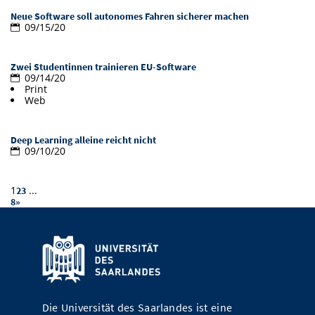
Vom Studium in den Beruf
Bibliothek
Neue Software soll autonomes Fahren sicherer machen
Study Scheduler
Start-ups
IT-Themenabend
Ranking
Preise, Auszeichnungen und Förderungen
09/15/20
Anfahrt
Open Science/Open Access
Zahlen & Fakten
Kontakt
AnsprechpartnerInnen, Personen, Forschungsgruppen
Zwei Studentinnen trainieren EU-Software
09/14/20
SIC Merchandise
Termine, Vorträge und Veranstaltungen
Print
Web
SIC Podcast
Alumni
Deep Learning alleine reicht nicht
09/10/20
1
...
2
3
8
»
Die Universität des Saarlandes ist eine