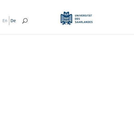
En
De