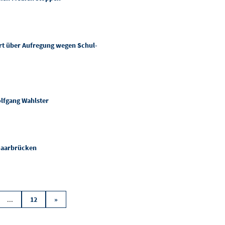
rt über Aufregung wegen Schul-
lfgang Wahlster
 Saarbrücken
...
12
»