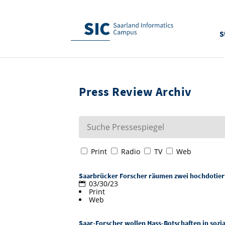
S
Press Review Archiv
Print
Radio
TV
Web
Saarbrücker Forscher räumen zwei hochdotiert
03/30/23
Print
Web
Saar-Forscher wollen Hass-Botschaften in sozi