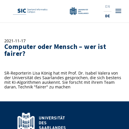
EN
DE
Studium
2021-11-17
Computer oder Mensch – wer ist
Forschung
Interessierte & BewerberInnen
fairer?
Wirtschaft
Studierende
Institute & Forschungsthemen
Studienangebot
SR-Reporterin Lisa König hat mit Prof. Dr. Isabel Valera von
Angebote für SchülerInnen
News
Service
Karrierewege
Technologietransfer
Aktuelle Semesterinfos
Forschungsinstitutionen
der Universität des Saarlandes gesprochen, die sich bestens
mit KI-Algorithmen auskennt. Sie forscht mit ihrem Team
10 Gründe für den SIC
Über Uns
Beratung für Studierende
Ranking
daran, Technik "fairer" zu machen
News
News & Termine
Service und Support
Promotion
Innovationsstandort
NEU: Internationale Studiengänge
Lehrveranstaltungen & AnsprechpartnerInnen
Forschungsfelder
Saarland Informatics Campus
ProfessorInnen
Gründen & Investieren
Expertise am SIC
Preise, Auszeichnungen und Förderungen
Forschungshighlights
Neu am SIC?
Semestertermine & Klausuren
ProfessorInnen
Stellenangebote
Stellenangebote
Kooperieren & Investieren
Marketing & Öffentlichkeitsarbeit
Forschungshighlights
Termine, Vorträge und Veranstaltungen
Standort
Prüfungsangelegenheiten
Forschungsgruppen
Bibliothek
Forschungsinstitutionen
Termine, Vorträge und Veranstaltungen
Pressemeldungen
Forschungsinstitutionen
Kontakte & Anfahrt
Pressespiegel