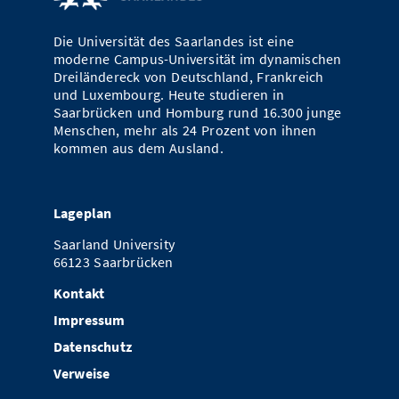
Vom Studium in den Beruf
Bibliothek
Study Scheduler
Start-ups
IT-Themenabend
Ranking
Preise, Auszeichnungen und Förderungen
Anfahrt
Die Universität des Saarlandes ist eine
Open Science/Open Access
moderne Campus-Universität im dynamischen
Zahlen & Fakten
Kontakt
AnsprechpartnerInnen, Personen, Forschungsgruppen
Dreiländereck von Deutschland, Frankreich
und Luxembourg. Heute studieren in
SIC Merchandise
Termine, Vorträge und Veranstaltungen
Saarbrücken und Homburg rund 16.300 junge
Menschen, mehr als 24 Prozent von ihnen
SIC Podcast
kommen aus dem Ausland.
Alumni
Lageplan
Saarland University
66123 Saarbrücken
Kontakt
Impressum
Datenschutz
Verweise