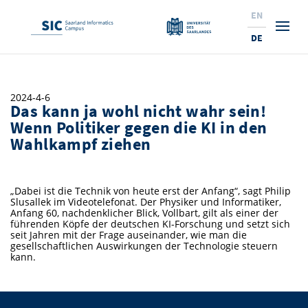
EN
DE
Studium
2024-4-6
Das kann ja wohl nicht wahr sein!
Forschung
Interessierte & BewerberInnen
Wenn Politiker gegen die KI in den
Wahlkampf ziehen
Wirtschaft
Studierende
Institute & Forschungsthemen
Studienangebot
Angebote für SchülerInnen
News
Service
Karrierewege
Technologietransfer
Aktuelle Semesterinfos
Forschungsinstitutionen
„Dabei ist die Technik von heute erst der Anfang“, sagt Philip
Slusallek im Videotelefonat. Der Physiker und Informatiker,
10 Gründe für den SIC
Über Uns
Beratung für Studierende
Ranking
News
News & Termine
Service und Support
Promotion
Innovationsstandort
Anfang 60, nachdenklicher Blick, Vollbart, gilt als einer der
führenden Köpfe der deutschen KI-Forschung und setzt sich
NEU: Internationale Studiengänge
seit Jahren mit der Frage auseinander, wie man die
Lehrveranstaltungen & AnsprechpartnerInnen
Forschungsfelder
Saarland Informatics Campus
ProfessorInnen
Gründen & Investieren
Expertise am SIC
Preise, Auszeichnungen und Förderungen
Forschungshighlights
gesellschaftlichen Auswirkungen der Technologie steuern
kann.
Neu am SIC?
Semestertermine & Klausuren
ProfessorInnen
Stellenangebote
Stellenangebote
Kooperieren & Investieren
Marketing & Öffentlichkeitsarbeit
Forschungshighlights
Termine, Vorträge und Veranstaltungen
Standort
Prüfungsangelegenheiten
Forschungsgruppen
Bibliothek
Forschungsinstitutionen
Termine, Vorträge und Veranstaltungen
Pressemeldungen
Forschungsinstitutionen
Kontakte & Anfahrt
Pressespiegel