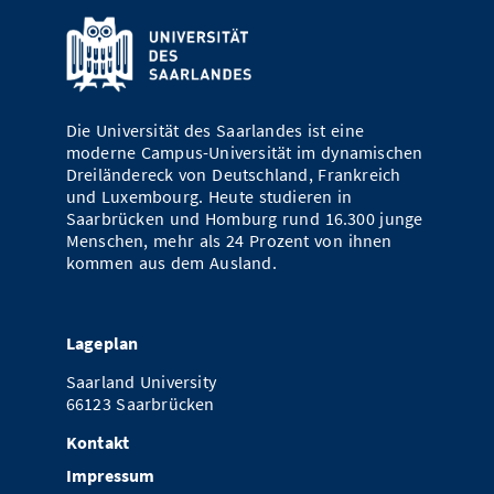
Vom Studium in den Beruf
Bibliothek
Study Scheduler
Start-ups
IT-Themenabend
Ranking
Preise, Auszeichnungen und Förderungen
Anfahrt
Open Science/Open Access
Zahlen & Fakten
Kontakt
AnsprechpartnerInnen, Personen, Forschungsgruppen
Die Universität des Saarlandes ist eine
SIC Merchandise
Termine, Vorträge und Veranstaltungen
moderne Campus-Universität im dynamischen
Dreiländereck von Deutschland, Frankreich
SIC Podcast
Alumni
und Luxembourg. Heute studieren in
Saarbrücken und Homburg rund 16.300 junge
Menschen, mehr als 24 Prozent von ihnen
kommen aus dem Ausland.
Lageplan
Saarland University
66123 Saarbrücken
Kontakt
Impressum