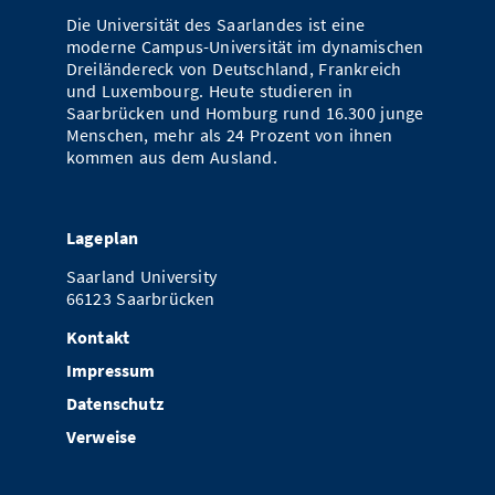
Vom Studium in den Beruf
Bibliothek
Die Universität des Saarlandes ist eine
Study Scheduler
Start-ups
IT-Themenabend
Ranking
Preise, Auszeichnungen und Förderungen
Anfahrt
moderne Campus-Universität im dynamischen
Dreiländereck von Deutschland, Frankreich
Open Science/Open Access
Zahlen & Fakten
Kontakt
und Luxembourg. Heute studieren in
AnsprechpartnerInnen, Personen, Forschungsgruppen
Saarbrücken und Homburg rund 16.300 junge
SIC Merchandise
Menschen, mehr als 24 Prozent von ihnen
Termine, Vorträge und Veranstaltungen
kommen aus dem Ausland.
SIC Podcast
Alumni
Lageplan
Saarland University
66123 Saarbrücken
Kontakt
Impressum
Datenschutz
Verweise