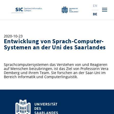
EN
DE
Studium
2020-10-23
Entwicklung von Sprach-Computer-
Forschung
Interessierte & BewerberInnen
Systemen an der Uni des Saarlandes
Wirtschaft
Studierende
Institute & Forschungsthemen
Studienangebot
Sprachcomputersystemen das Verstehen von und Reagieren
Angebote für SchülerInnen
News
Service
Karrierewege
Technologietransfer
Aktuelle Semesterinfos
Forschungsinstitutionen
auf Menschen beizubringen, ist das Ziel von Professorin Vera
Demberg und ihrem Team. Sie forschen an der Saar-Uni im
10 Gründe für den SIC
Über Uns
Beratung für Studierende
Ranking
Bereich Informatik und Computerlinguistik.
News
News & Termine
Service und Support
Promotion
Innovationsstandort
NEU: Internationale Studiengänge
Lehrveranstaltungen & AnsprechpartnerInnen
Forschungsfelder
Saarland Informatics Campus
ProfessorInnen
Gründen & Investieren
Expertise am SIC
Preise, Auszeichnungen und Förderungen
Forschungshighlights
Neu am SIC?
Semestertermine & Klausuren
ProfessorInnen
Stellenangebote
Stellenangebote
Kooperieren & Investieren
Marketing & Öffentlichkeitsarbeit
Forschungshighlights
Termine, Vorträge und Veranstaltungen
Standort
Prüfungsangelegenheiten
Forschungsgruppen
Bibliothek
Forschungsinstitutionen
Termine, Vorträge und Veranstaltungen
Pressemeldungen
Forschungsinstitutionen
Kontakte & Anfahrt
Pressespiegel