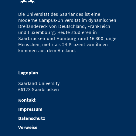
Vom Studium in den Beruf
Bibliothek
Study Scheduler
Start-ups
IT-Themenabend
Ranking
Preise, Auszeichnungen und Förderungen
Anfahrt
Die Universität des Saarlandes ist eine
Open Science/Open Access
moderne Campus-Universität im dynamischen
Zahlen & Fakten
Kontakt
AnsprechpartnerInnen, Personen, Forschungsgruppen
Dreiländereck von Deutschland, Frankreich
und Luxembourg. Heute studieren in
SIC Merchandise
Termine, Vorträge und Veranstaltungen
Saarbrücken und Homburg rund 16.300 junge
Menschen, mehr als 24 Prozent von ihnen
SIC Podcast
kommen aus dem Ausland.
Alumni
Lageplan
Saarland University
66123 Saarbrücken
Kontakt
Impressum
Datenschutz
Verweise