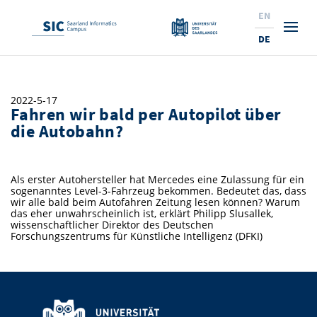
EN
DE
Studium
2022-5-17
Fahren wir bald per Autopilot über
Forschung
Interessierte & BewerberInnen
die Autobahn?
Wirtschaft
Studierende
Institute & Forschungsthemen
Studienangebot
Als erster Autohersteller hat Mercedes eine Zulassung für ein
Angebote für SchülerInnen
News
Service
Karrierewege
Technologietransfer
Aktuelle Semesterinfos
Forschungsinstitutionen
sogenanntes Level-3-Fahrzeug bekommen. Bedeutet das, dass
wir alle bald beim Autofahren Zeitung lesen können? Warum
10 Gründe für den SIC
Über Uns
Beratung für Studierende
Ranking
das eher unwahrscheinlich ist, erklärt Philipp Slusallek,
News
News & Termine
Service und Support
Promotion
Innovationsstandort
wissenschaftlicher Direktor des Deutschen
Forschungszentrums für Künstliche Intelligenz (DFKI)
NEU: Internationale Studiengänge
Lehrveranstaltungen & AnsprechpartnerInnen
Forschungsfelder
Saarland Informatics Campus
ProfessorInnen
Gründen & Investieren
Expertise am SIC
Preise, Auszeichnungen und Förderungen
Forschungshighlights
Neu am SIC?
Semestertermine & Klausuren
ProfessorInnen
Stellenangebote
Stellenangebote
Kooperieren & Investieren
Marketing & Öffentlichkeitsarbeit
Forschungshighlights
Termine, Vorträge und Veranstaltungen
Standort
Prüfungsangelegenheiten
Forschungsgruppen
Bibliothek
Forschungsinstitutionen
Termine, Vorträge und Veranstaltungen
Pressemeldungen
Forschungsinstitutionen
Kontakte & Anfahrt
Pressespiegel