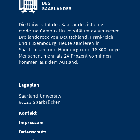
Vom Studium in den Beruf
Bibliothek
Study Scheduler
Start-ups
IT-Themenabend
Ranking
Preise, Auszeichnungen und Förderungen
Anfahrt
Open Science/Open Access
Zahlen & Fakten
Kontakt
Die Universität des Saarlandes ist eine
AnsprechpartnerInnen, Personen, Forschungsgruppen
moderne Campus-Universität im dynamischen
Dreiländereck von Deutschland, Frankreich
SIC Merchandise
Termine, Vorträge und Veranstaltungen
und Luxembourg. Heute studieren in
Saarbrücken und Homburg rund 16.300 junge
SIC Podcast
Alumni
Menschen, mehr als 24 Prozent von ihnen
kommen aus dem Ausland.
Lageplan
Saarland University
66123 Saarbrücken
Kontakt
Impressum
Datenschutz