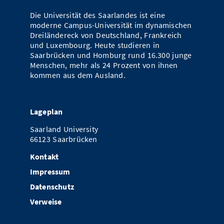
Vom Studium in den Beruf
Bibliothek
Study Scheduler
Start-ups
Die Universität des Saarlandes ist eine
IT-Themenabend
Ranking
Preise, Auszeichnungen und Förderungen
Anfahrt
moderne Campus-Universität im dynamischen
Open Science/Open Access
Dreiländereck von Deutschland, Frankreich
Zahlen & Fakten
Kontakt
AnsprechpartnerInnen, Personen, Forschungsgruppen
und Luxembourg. Heute studieren in
Saarbrücken und Homburg rund 16.300 junge
SIC Merchandise
Termine, Vorträge und Veranstaltungen
Menschen, mehr als 24 Prozent von ihnen
kommen aus dem Ausland.
SIC Podcast
Alumni
Lageplan
Saarland University
66123 Saarbrücken
Kontakt
Impressum
Datenschutz
Verweise