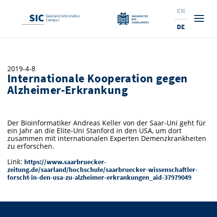
EN
DE
Studium
2019-4-8
Internationale Kooperation gegen
Forschung
Interessierte & BewerberInnen
Alzheimer-Erkrankung
Wirtschaft
Studierende
Institute & Forschungsthemen
Studienangebot
Der Bioinformatiker Andreas Keller von der Saar-Uni geht für
Angebote für SchülerInnen
News
Service
Karrierewege
Technologietransfer
Aktuelle Semesterinfos
Forschungsinstitutionen
ein Jahr an die Elite-Uni Stanford in den USA, um dort
zusammen mit internationalen Experten Demenzkrankheiten
10 Gründe für den SIC
Über Uns
Beratung für Studierende
Ranking
zu erforschen.
News
News & Termine
Service und Support
Promotion
Innovationsstandort
Link:
https://www.saarbruecker-
NEU: Internationale Studiengänge
Lehrveranstaltungen & AnsprechpartnerInnen
Forschungsfelder
Saarland Informatics Campus
ProfessorInnen
Gründen & Investieren
Expertise am SIC
zeitung.de/saarland/hochschule/saarbruecker-wissenschaftler-
Preise, Auszeichnungen und Förderungen
Forschungshighlights
forscht-in-den-usa-zu-alzheimer-erkrankungen_aid-37979049
Neu am SIC?
Semestertermine & Klausuren
ProfessorInnen
Stellenangebote
Stellenangebote
Kooperieren & Investieren
Marketing & Öffentlichkeitsarbeit
Forschungshighlights
Termine, Vorträge und Veranstaltungen
Standort
Prüfungsangelegenheiten
Forschungsgruppen
Bibliothek
Forschungsinstitutionen
Termine, Vorträge und Veranstaltungen
Pressemeldungen
Forschungsinstitutionen
Kontakte & Anfahrt
Pressespiegel