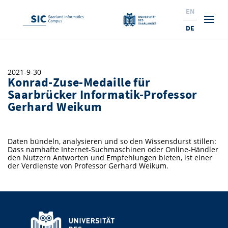
EN
DE
Studium
2021-9-30
Konrad-Zuse-Medaille für
Forschung
Interessierte & BewerberInnen
Saarbrücker Informatik-Professor
Gerhard Weikum
Wirtschaft
Studierende
Institute & Forschungsthemen
Studienangebot
Angebote für SchülerInnen
News
Service
Karrierewege
Technologietransfer
Aktuelle Semesterinfos
Forschungsinstitutionen
Daten bündeln, analysieren und so den Wissensdurst stillen:
Dass namhafte Internet-Suchmaschinen oder Online-Händler
10 Gründe für den SIC
Über Uns
Beratung für Studierende
Ranking
News
News & Termine
Service und Support
Promotion
Innovationsstandort
den Nutzern Antworten und Empfehlungen bieten, ist einer
der Verdienste von Professor Gerhard Weikum.
NEU: Internationale Studiengänge
Lehrveranstaltungen & AnsprechpartnerInnen
Forschungsfelder
Saarland Informatics Campus
ProfessorInnen
Gründen & Investieren
Expertise am SIC
Preise, Auszeichnungen und Förderungen
Forschungshighlights
Neu am SIC?
Semestertermine & Klausuren
ProfessorInnen
Stellenangebote
Stellenangebote
Kooperieren & Investieren
Marketing & Öffentlichkeitsarbeit
Forschungshighlights
Termine, Vorträge und Veranstaltungen
Standort
Prüfungsangelegenheiten
Forschungsgruppen
Bibliothek
Forschungsinstitutionen
Termine, Vorträge und Veranstaltungen
Pressemeldungen
Forschungsinstitutionen
Kontakte & Anfahrt
Pressespiegel