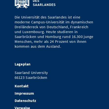
Vom Studium in den Beruf
Bibliothek
Study Scheduler
Start-ups
IT-Themenabend
Ranking
Preise, Auszeichnungen und Förderungen
Anfahrt
Open Science/Open Access
Die Universität des Saarlandes ist eine
Zahlen & Fakten
Kontakt
AnsprechpartnerInnen, Personen, Forschungsgruppen
moderne Campus-Universität im dynamischen
Dreiländereck von Deutschland, Frankreich
SIC Merchandise
Termine, Vorträge und Veranstaltungen
und Luxembourg. Heute studieren in
Saarbrücken und Homburg rund 16.300 junge
SIC Podcast
Alumni
Menschen, mehr als 24 Prozent von ihnen
kommen aus dem Ausland.
Lageplan
Saarland University
66123 Saarbrücken
Kontakt
Impressum
Datenschutz
Verweise