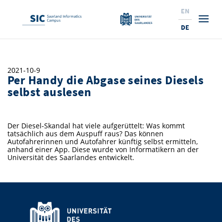
EN
DE
Studium
2021-10-9
Per Handy die Abgase seines Diesels
Forschung
Interessierte & BewerberInnen
selbst auslesen
Wirtschaft
Studierende
Institute & Forschungsthemen
Studienangebot
Der Diesel-Skandal hat viele aufgerüttelt: Was kommt
Angebote für SchülerInnen
News
Service
Karrierewege
Technologietransfer
Aktuelle Semesterinfos
Forschungsinstitutionen
tatsächlich aus dem Auspuff raus? Das können
Autofahrerinnen und Autofahrer künftig selbst ermitteln,
10 Gründe für den SIC
Über Uns
Beratung für Studierende
Ranking
anhand einer App. Diese wurde von Informatikern an der
News
News & Termine
Service und Support
Promotion
Innovationsstandort
Universität des Saarlandes entwickelt.
NEU: Internationale Studiengänge
Lehrveranstaltungen & AnsprechpartnerInnen
Forschungsfelder
Saarland Informatics Campus
ProfessorInnen
Gründen & Investieren
Expertise am SIC
Preise, Auszeichnungen und Förderungen
Forschungshighlights
Neu am SIC?
Semestertermine & Klausuren
ProfessorInnen
Stellenangebote
Stellenangebote
Kooperieren & Investieren
Marketing & Öffentlichkeitsarbeit
Forschungshighlights
Termine, Vorträge und Veranstaltungen
Standort
Prüfungsangelegenheiten
Forschungsgruppen
Bibliothek
Forschungsinstitutionen
Termine, Vorträge und Veranstaltungen
Pressemeldungen
Forschungsinstitutionen
Kontakte & Anfahrt
Pressespiegel