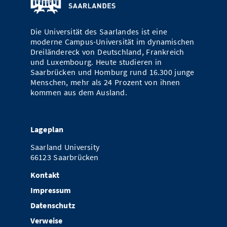
Vom Studium in den Beruf
Bibliothek
Study Scheduler
Start-ups
IT-Themenabend
Ranking
Preise, Auszeichnungen und Förderungen
Anfahrt
Die Universität des Saarlandes ist eine
Open Science/Open Access
Zahlen & Fakten
Kontakt
moderne Campus-Universität im dynamischen
AnsprechpartnerInnen, Personen, Forschungsgruppen
Dreiländereck von Deutschland, Frankreich
SIC Merchandise
und Luxembourg. Heute studieren in
Termine, Vorträge und Veranstaltungen
Saarbrücken und Homburg rund 16.300 junge
SIC Podcast
Menschen, mehr als 24 Prozent von ihnen
Alumni
kommen aus dem Ausland.
Lageplan
Saarland University
66123 Saarbrücken
Kontakt
Impressum
Datenschutz
Verweise