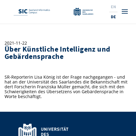
EN
DE
Studium
2021-11-22
Über Künstliche Intelligenz und
Forschung
Interessierte & BewerberInnen
Gebärdensprache
Wirtschaft
Studierende
Institute & Forschungsthemen
Studienangebot
SR-Reporterin Lisa König ist der Frage nachgegangen - und
Angebote für SchülerInnen
News
Service
Karrierewege
Technologietransfer
Aktuelle Semesterinfos
Forschungsinstitutionen
hat an der Universität des Saarlandes die Bekanntschaft mit
dert Forscherin Franziska Müller gemacht, die sich mit den
10 Gründe für den SIC
Über Uns
Beratung für Studierende
Ranking
Schwierigkeiten des Übersetzens von Gebärdensprache in
News
News & Termine
Service und Support
Promotion
Innovationsstandort
Worte beschäftigt.
NEU: Internationale Studiengänge
Lehrveranstaltungen & AnsprechpartnerInnen
Forschungsfelder
Saarland Informatics Campus
ProfessorInnen
Gründen & Investieren
Expertise am SIC
Preise, Auszeichnungen und Förderungen
Forschungshighlights
Neu am SIC?
Semestertermine & Klausuren
ProfessorInnen
Stellenangebote
Stellenangebote
Kooperieren & Investieren
Marketing & Öffentlichkeitsarbeit
Forschungshighlights
Termine, Vorträge und Veranstaltungen
Standort
Prüfungsangelegenheiten
Forschungsgruppen
Bibliothek
Forschungsinstitutionen
Termine, Vorträge und Veranstaltungen
Pressemeldungen
Forschungsinstitutionen
Kontakte & Anfahrt
Pressespiegel