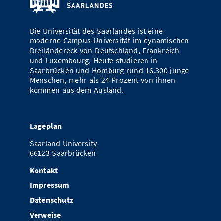
Vom Studium in den Beruf
Bibliothek
Study Scheduler
Start-ups
IT-Themenabend
Ranking
Preise, Auszeichnungen und Förderungen
Anfahrt
Die Universität des Saarlandes ist eine
Open Science/Open Access
Zahlen & Fakten
Kontakt
moderne Campus-Universität im dynamischen
AnsprechpartnerInnen, Personen, Forschungsgruppen
Dreiländereck von Deutschland, Frankreich
SIC Merchandise
und Luxembourg. Heute studieren in
Termine, Vorträge und Veranstaltungen
Saarbrücken und Homburg rund 16.300 junge
SIC Podcast
Menschen, mehr als 24 Prozent von ihnen
Alumni
kommen aus dem Ausland.
Lageplan
Saarland University
66123 Saarbrücken
Kontakt
Impressum
Datenschutz
Verweise