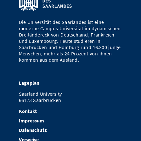
Vom Studium in den Beruf
Bibliothek
Study Scheduler
Start-ups
IT-Themenabend
Ranking
Preise, Auszeichnungen und Förderungen
Anfahrt
Open Science/Open Access
Die Universität des Saarlandes ist eine
Zahlen & Fakten
Kontakt
AnsprechpartnerInnen, Personen, Forschungsgruppen
moderne Campus-Universität im dynamischen
Dreiländereck von Deutschland, Frankreich
SIC Merchandise
Termine, Vorträge und Veranstaltungen
und Luxembourg. Heute studieren in
Saarbrücken und Homburg rund 16.300 junge
SIC Podcast
Alumni
Menschen, mehr als 24 Prozent von ihnen
kommen aus dem Ausland.
Lageplan
Saarland University
66123 Saarbrücken
Kontakt
Impressum
Datenschutz
Verweise