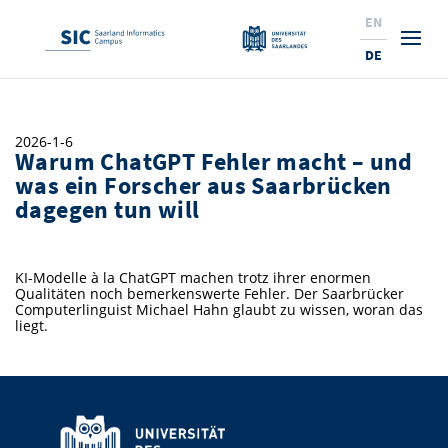
EN
DE
Studium
2026-1-6
Warum ChatGPT Fehler macht – und
Forschung
Interessierte & BewerberInnen
was ein Forscher aus Saarbrücken
dagegen tun will
Wirtschaft
Studierende
Institute & Forschungsthemen
Studienangebot
Angebote für SchülerInnen
News
Service
Karrierewege
Technologietransfer
Aktuelle Semesterinfos
Forschungsinstitutionen
KI-Modelle à la ChatGPT machen trotz ihrer enormen
Qualitäten noch bemerkenswerte Fehler. Der Saarbrücker
10 Gründe für den SIC
Über Uns
Beratung für Studierende
Ranking
News
News & Termine
Service und Support
Promotion
Innovationsstandort
Computerlinguist Michael Hahn glaubt zu wissen, woran das
liegt.
NEU: Internationale Studiengänge
Lehrveranstaltungen & AnsprechpartnerInnen
Forschungsfelder
Saarland Informatics Campus
ProfessorInnen
Gründen & Investieren
Expertise am SIC
Preise, Auszeichnungen und Förderungen
Forschungshighlights
Neu am SIC?
Semestertermine & Klausuren
ProfessorInnen
Stellenangebote
Stellenangebote
Kooperieren & Investieren
Marketing & Öffentlichkeitsarbeit
Forschungshighlights
Termine, Vorträge und Veranstaltungen
Standort
Prüfungsangelegenheiten
Forschungsgruppen
Bibliothek
Forschungsinstitutionen
Termine, Vorträge und Veranstaltungen
Pressemeldungen
Forschungsinstitutionen
Kontakte & Anfahrt
Pressespiegel