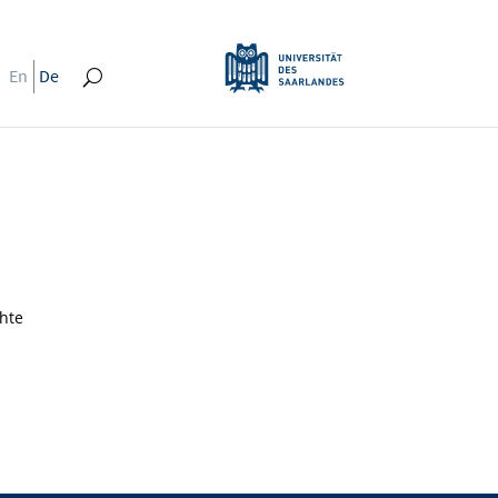
En
De
chte